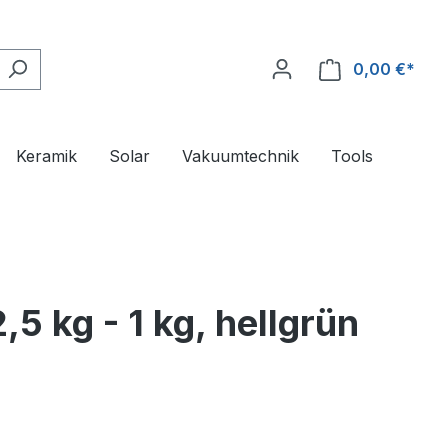
0,00 €*
Ware
Keramik
Solar
Vakuumtechnik
Tools
5 kg - 1 kg, hellgrün