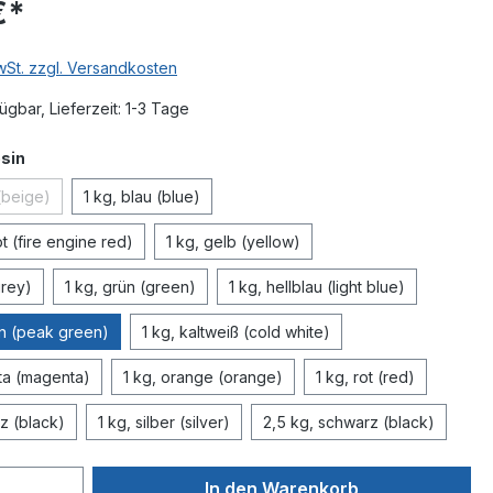
€*
MwSt. zzgl. Versandkosten
ügbar, Lieferzeit: 1-3 Tage
auswählen
esin
(beige)
1 kg, blau (blue)
ese Option ist zurzeit nicht verfügbar.)
ot (fire engine red)
1 kg, gelb (yellow)
grey)
1 kg, grün (green)
1 kg, hellblau (light blue)
ün (peak green)
1 kg, kaltweiß (cold white)
ta (magenta)
1 kg, orange (orange)
1 kg, rot (red)
z (black)
1 kg, silber (silver)
2,5 kg, schwarz (black)
In den Warenkorb