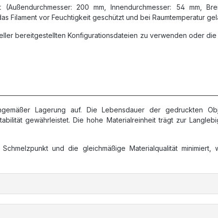
t (Außendurchmesser: 200 mm, Innendurchmesser: 54 mm, Brei
as Filament vor Feuchtigkeit geschützt und bei Raumtemperatur ge
eller bereitgestellten Konfigurationsdateien zu verwenden oder 
gemäßer Lagerung auf. Die Lebensdauer der gedruckten Obj
bilität gewährleistet. Die hohe Materialreinheit trägt zur Langleb
Schmelzpunkt und die gleichmäßige Materialqualität minimiert