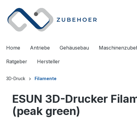
springen
Zur Hauptnavigation springen
Home
Antriebe
Gehäusebau
Maschinenzube
Ratgeber
Hersteller
3D-Druck
Filamente
ESUN 3D-Drucker Filame
(peak green)