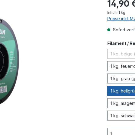
14,90 
Inhalt:
1 kg
Preise inkl. 
Sofort verf
Filament / R
1 kg, beige 
(Di
1 kg, feuerr
1 kg, grau (
1 kg, hellgr
1 kg, magen
1 kg, schwar