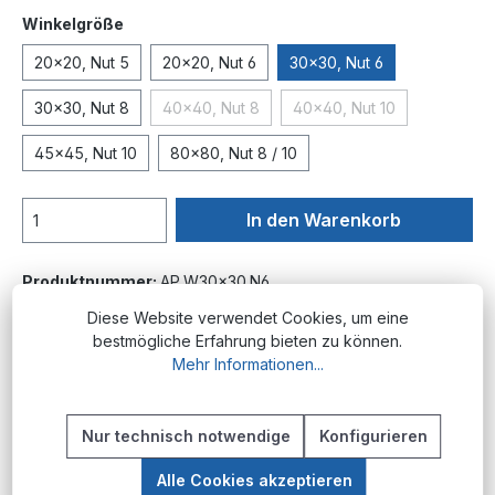
auswählen
Winkelgröße
20x20, Nut 5
20x20, Nut 6
30x30, Nut 6
30x30, Nut 8
40x40, Nut 8
40x40, Nut 10
(Diese Option ist zurzeit nicht verfügbar.)
(Diese Option ist zurzei
45x45, Nut 10
80x80, Nut 8 / 10
In den Warenkorb
Produktnummer:
AP.W30x30.N6
Diese Website verwendet Cookies, um eine
bestmögliche Erfahrung bieten zu können.
Mehr Informationen...
Beschreibung
Produktübersicht Die leichten Winkel aus
Aluminiumdruckguss stellen eine präzise und
Nur technisch notwendige
Konfigurieren
wirtschaftliche Verbindungslösung für…
Mehr
Alle Cookies akzeptieren