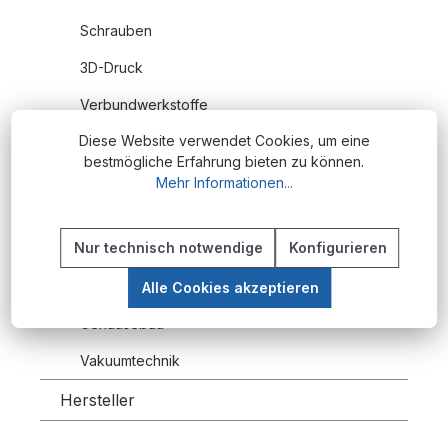
Schrauben
3D-Druck
Verbundwerkstoffe
Diese Website verwendet Cookies, um eine
Materialbearbeitung
bestmögliche Erfahrung bieten zu können.
Pneumatik
Mehr Informationen...
Energieketten
Nur technisch notwendige
Konfigurieren
Ratgeber für Energieketten aus Nylon
Keramik
Alle Cookies akzeptieren
Gehäusebau
Vakuumtechnik
Hersteller