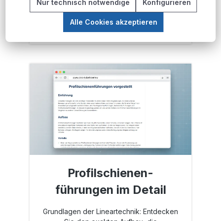
Nur technisch notwendige
Konfigurieren
Vorspannung mit Passscheiben kennen.
Zum Kugellager-Ratgeber
Alle Cookies akzeptieren
Profilschienen-
führungen im Detail
Grundlagen der Lineartechnik: Entdecken