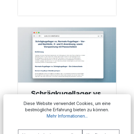
Schrägkugellager vs.
Normale Kugellager
Diese Website verwendet Cookies, um eine
bestmögliche Erfahrung bieten zu können.
Mehr Informationen...
Alles über Radial- und Schrägkugellager.
Lernen Sie die Unterschiede, die X- und O-
Anordnung sowie die korrekte