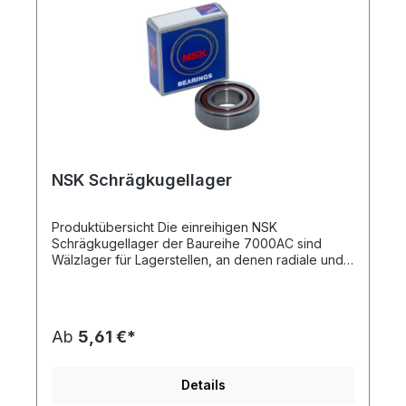
NSK Schrägkugellager
Produktübersicht Die einreihigen NSK Schrägkugellager der Baureihe 7000AC sind Wälzlager für Lagerstellen, an denen radiale und axiale Kräfte gleichzeitig auftreten. Sie werden vom japanischen Wälzlagerhersteller NSK Ltd. gefertigt, einem seit Jahrzehnten etablierten Anbieter im Bereich Antriebs- und Lagertechnik. Die Baureihe deckt einen breiten Bereich an Wellendurchmessern ab und wird in Werkzeugmaschinen, Spindeln, Pumpen und Gerätebau eingesetzt. Konstruktionsmerkmale und Funktionsweise Innen- und Außenring sind gegeneinander versetzt ausgeführt, sodass die Drucklinie schräg durch das Lager verläuft. Der Kontaktwinkel liegt bei dieser Baureihe je nach Baugröße bei etwa 25° bis 30°. Dadurch werden Axialkräfte in einer Richtung aufgenommen; für beidseitige Belastung sind zwei Lager als Paar zu montieren. Anordnung im Paar X-Anordnung: Drucklinien nach außen, höhere Kippsteifigkeit bei größerem Lagerabstand. O-Anordnung: Drucklinien nach innen, höhere axiale Steifigkeit auf begrenztem Bauraum. Material und Oberflächenbehandlung Ringe und Wälzkörper bestehen aus gehärtetem Wälzlagerstahl. Die Laufbahnen sind fein geschliffen und poliert, was geringe Reibung und gleichmäßigen Lauf begünstigt. Die Lager werden offen ausgeführt und sind damit für die anwendungsseitige Schmierung mit Fett oder Öl vorgesehen. Anwendungsbereiche Werkzeugmaschinen und CNC-Spindeln Kugelgewindetriebe und Festlagerstellen Pumpen, Kompressoren und Getriebe Textilmaschinen, Aufzüge, Vakuumtechnik Geräte- und Sondermaschinenbau Technische Vorteile Aufnahme kombinierter radialer und axialer Lasten Höhere Steifigkeit als vergleichbare Rillenkugellager Spielfreie oder vorgespannte Lagerung möglich Hohe zulässige Drehzahlen bei geringer Eigenerwärmung Definierte axiale Führung der Welle Kompatibilität Die Hauptabmessungen entsprechen der genormten Maßreihe 70.., sodass die Lager gegen baugleiche Schrägkugellager anderer Hersteller austauschbar sind. Sie lassen sich mit Passscheiben nach DIN 988 kombinieren, um die Vorspannung einzustellen. Welle und Gehäuse sind mit passenden Toleranzen (üblicherweise Welle k5/j5, Gehäuse H6/J6) auszuführen. Montage und Handhabung Die Montagekraft ist stets über den Ring aufzubringen, der eingepresst wird – die Kraft darf nicht über die Wälzkörper geleitet werden. Erwärmen des Innenrings erleichtert den Fügevorgang. Beim Paareinbau ist auf die richtige Ausrichtung der Ringbreiten zu achten; die Vorspannung wird über Passscheiben oder gepaarte Lagersätze definiert eingestellt. Zu hohe Vorspannung führt zu erhöhter Reibung und Wärmeentwicklung. Wartung und Lebensdauer Die Gebrauchsdauer hängt maßgeblich von Schmierung, Sauberkeit und Vorspannung ab. Fettschmierung ist für die meisten Anwendungen ausreichend; bei hohen Drehzahlen oder Dauerlast ist Ölschmierung vorteilhaft. Nachschmierintervalle richten sich nach Drehzahl, Temperatur und Umgebungsbedingungen. Ein Austausch ist angezeigt bei ungewöhnlichen Laufgeräuschen, spürbarem Spiel, erhöhter Reibung oder schwergängiger Wellenbewegung. Weiterführende Informationen Schrägkugellager vs. Normale Kugellager – Vor- und Nachteile, X- und O-Anordnung, sowie Vorspannung mit Passscheiben Dieser Beitrag informiert über die Unterschiede zwischen normalen Kugellagern und Schrägkugellagern, ihre Vor- und Nachteile sowie deren Einsatz in X- und O-Anordnung. Zudem wird erklärt, wie die Vorspannung mithilfe von Passscheiben eingestellt wird, um die Lagerleistung zu optimieren. Lager richtig schmieren – Der Praxisratgeber für Öl, Fett und lange Lebensdauer Der Ratgeber erklärt, warum die richtige Schmierung für die Lebensdauer und Leistungsfähigkeit von Lagern entscheidend ist und wann Öl oder Fett die bessere Wahl ist. Außerdem erfahren Sie, wie Lager richtig nachgeschmiert werden, welche Schmierfehler vermieden werden sollten und wie eine regelmäßige Wartung Ausfälle verhindert. Technische Daten » Material: Stahl Technische Zeichnungen / Daten d D w φ Dyn. Tragz. [N] Stat.Tragz. [N] max. U/min NSK Schrägkugellager 7000AC - 10x26x8 10 26 8 30 5500 2460 28000 NSK Schrägkugellager 7001AC - 12x28x8 12 28 8 30 ° 5800 2980 28000 NSK Schrägkugellager 7002AC - 15x32x9 15 32 9 30 ° 6100 3450 24000 NSK Schrägkugellager 7003AC - 17x35x10 17 35 10 25 ° 6500 3100 20000 NSK Schrägkugellager 7004AC - 20x42x12 20 42 12 30 ° 10800 6600 18000 NSK Schrägkugellager 7005AC - 25x47x12 25 47 12 30 ° 11300
Ab
5,61 €*
Details