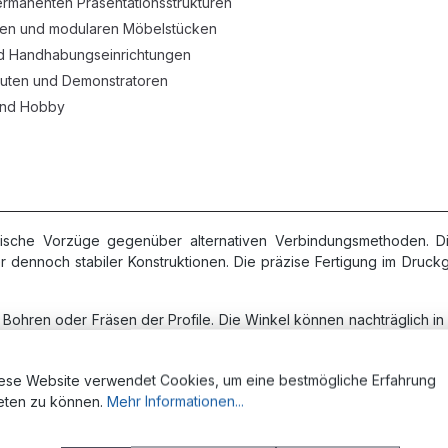
rmanenten Präsentationsstrukturen
chen und modularen Möbelstücken
d Handhabungseinrichtungen
auten und Demonstratoren
 und Hobby
nische Vorzüge gegenüber alternativen Verbindungsmethoden. Di
ber dennoch stabiler Konstruktionen. Die präzise Fertigung im Dru
Bohren oder Fräsen der Profile. Die Winkel können nachträglich i
 Die Kraftübertragung erfolgt gleichmäßig über die gesamte Aufla
ese Website verwendet Cookies, um eine bestmögliche Erfahrung
eten zu können.
Mehr Informationen...