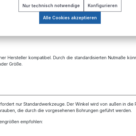
Nur technisch notwendige
Konfigurieren
gt und deckt die gängigsten Nutbreiten ab:
Alle Cookies akzeptieren
)
ner Hersteller kompatibel. Durch die standardisierten Nutmaße könn
nder Größe.
fordert nur Standardwerkzeuge. Der Winkel wird von außen in die Pr
 Schrauben, die durch die vorgesehenen Bohrungen geführt werden.
bengrößen empfohlen: