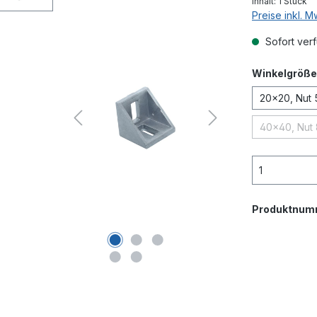
Inhalt:
1 Stück
Preise inkl. 
Sofort verf
Winkelgröße
20x20, Nut 
40x40, Nut 
(Diese
Produktnum