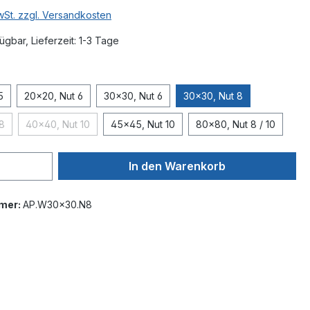
MwSt. zzgl. Versandkosten
ügbar, Lieferzeit: 1-3 Tage
auswählen
5
20x20, Nut 6
30x30, Nut 6
30x30, Nut 8
8
40x40, Nut 10
45x45, Nut 10
80x80, Nut 8 / 10
 Option ist zurzeit nicht verfügbar.)
(Diese Option ist zurzeit nicht verfügbar.)
In den Warenkorb
mer:
AP.W30x30.N8