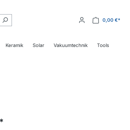
0,00 €*
Ware
Keramik
Solar
Vakuumtechnik
Tools
*