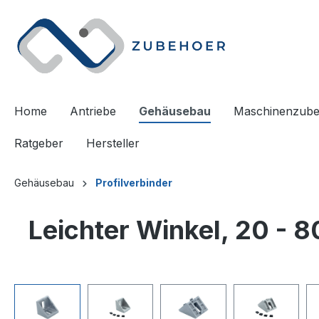
springen
Zur Hauptnavigation springen
Home
Antriebe
Gehäusebau
Maschinenzub
Ratgeber
Hersteller
Gehäusebau
Profilverbinder
Leichter Winkel, 20 - 
Bildergalerie überspringen