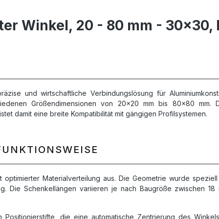
er Winkel, 20 - 80 mm - 30x30, 
räzise und wirtschaftliche Verbindungslösung für Aluminiumkonst
schiedenen Größendimensionen von 20x20 mm bis 80x80 mm. Di
tet damit eine breite Kompatibilität mit gängigen Profilsystemen.
FUNKTIONSWEISE
optimierter Materialverteilung aus. Die Geometrie wurde speziell 
bung. Die Schenkellängen variieren je nach Baugröße zwischen 1
n Positionierstifte, die eine automatische Zentrierung des Winke