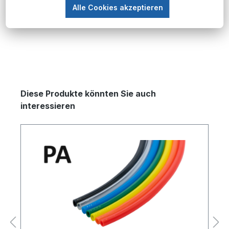
flexible Schlauchleitungen aus hochwertigem
Alle Cookies akzeptieren
Polyethylen, die speziell für den Ei…
Mehr
Produktgalerie überspringen
Diese Produkte könnten Sie auch
interessieren