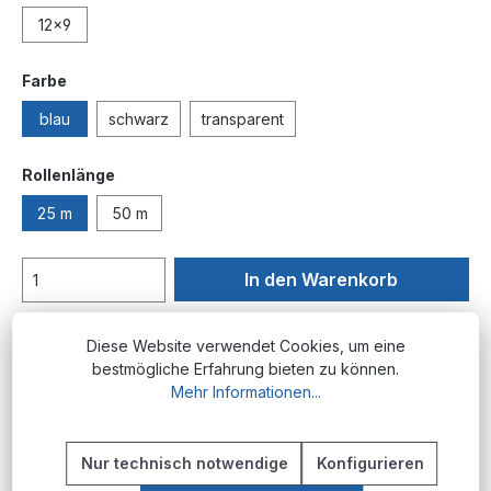
12x9
auswählen
Farbe
blau
schwarz
transparent
auswählen
Rollenlänge
25 m
50 m
In den Warenkorb
Produktnummer:
PM.PE.6x4.bl-25
Diese Website verwendet Cookies, um eine
bestmögliche Erfahrung bieten zu können.
Mehr Informationen...
Beschreibung
Nur technisch notwendige
Konfigurieren
Produktübersicht PE Pneumatikschläuche sind