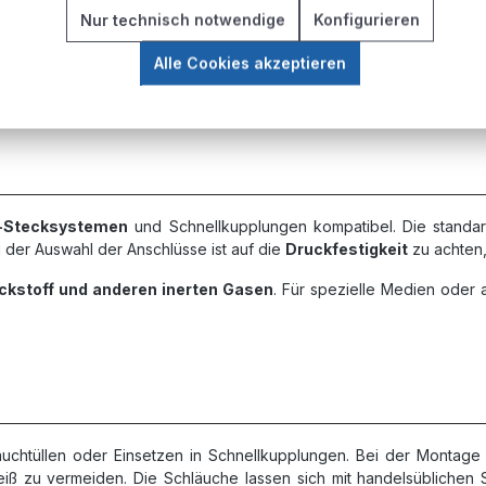
Nur technisch notwendige
Konfigurieren
 Laugen und organische Lösungsmittel
 breiten Temperaturspektrum
Alle Cookies akzeptieren
en unter normalen Betriebsbedingungen
-Stecksystemen
und Schnellkupplungen kompatibel. Die standa
 der Auswahl der Anschlüsse ist auf die
Druckfestigkeit
zu achten,
ickstoff und anderen inerten Gasen
. Für spezielle Medien oder a
hlauchtüllen oder Einsetzen in Schnellkupplungen. Bei der Montage
hleiß zu vermeiden. Die Schläuche lassen sich mit handelsüblich