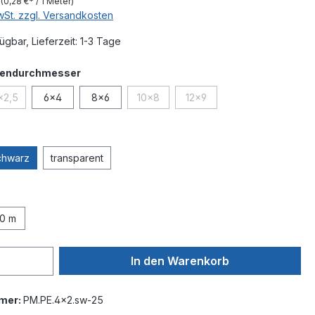
r
(0,28 €* / 1 Meter)
MwSt. zzgl. Versandkosten
ügbar, Lieferzeit: 1-3 Tage
auswählen
nendurchmesser
x2,5
6x4
8x6
10x8
12x9
(Diese Option ist zurzeit nicht verfügbar.)
(Diese Option ist zurzeit nicht verfügbar.
(Diese Option ist zurzeit nich
hlen
chwarz
transparent
auswählen
0 m
In den Warenkorb
mer:
PM.PE.4x2.sw-25