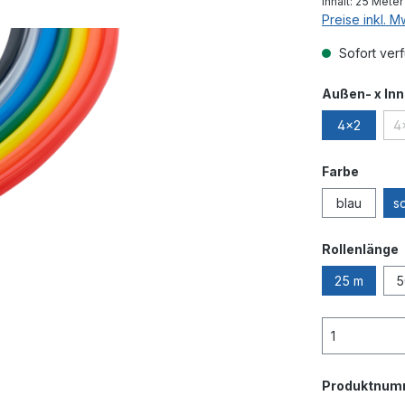
Inhalt:
25 Mete
Preise inkl. 
Sofort verf
Außen- x In
4x2
4
auswä
Farbe
blau
s
Rollenlänge
25 m
5
Produktnum