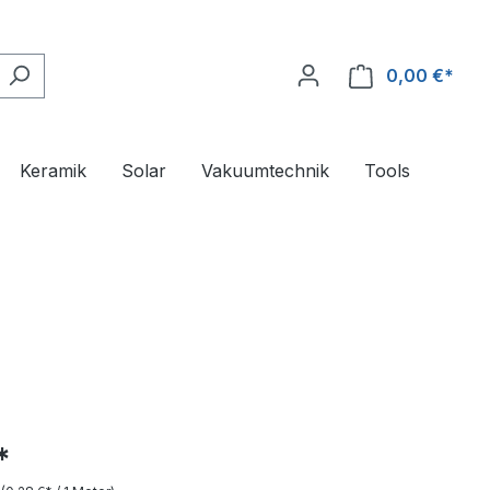
0,00 €*
Ware
Keramik
Solar
Vakuumtechnik
Tools
*