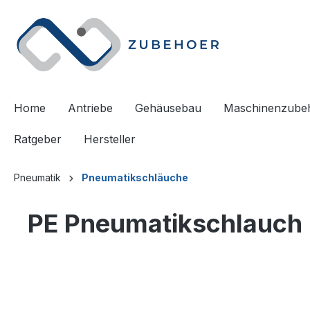
springen
Zur Hauptnavigation springen
Home
Antriebe
Gehäusebau
Maschinenzube
Ratgeber
Hersteller
Pneumatik
Pneumatikschläuche
PE Pneumatikschlauch 
Bildergalerie überspringen