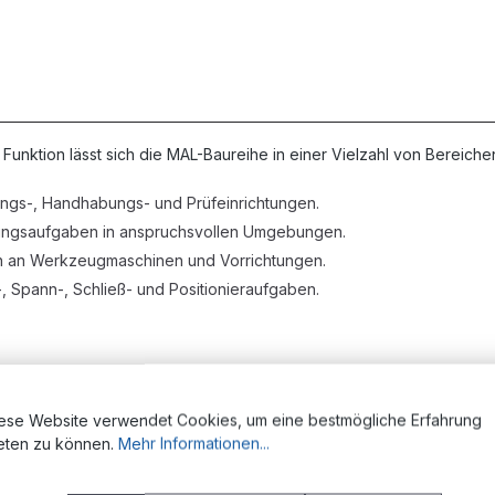
ktion lässt sich die MAL-Baureihe in einer Vielzahl von Bereiche
gs-, Handhabungs- und Prüfeinrichtungen.
bungsaufgaben in anspruchsvollen Umgebungen.
an Werkzeugmaschinen und Vorrichtungen.
, Spann-, Schließ- und Positionieraufgaben.
ese Website verwendet Cookies, um eine bestmögliche Erfahrung
e eloxierte Oberfläche korrosionsbeständig.
eten zu können.
Mehr Informationen...
im Inneren und erlaubt auch höhere Verfahrgeschwindigkeiten.