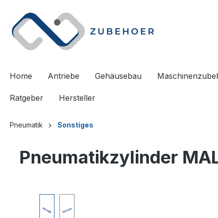
springen
Zur Hauptnavigation springen
Home
Antriebe
Gehäusebau
Maschinenzube
Ratgeber
Hersteller
Pneumatik
Sonstiges
Pneumatikzylinder MA
Bildergalerie überspringen