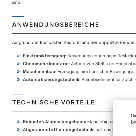
sind.
ANWENDUNGSBEREICHE
Aufgrund der kompakten Bauform und der doppeltwirkenden Fun
Elektronikfertigung:
Bewegungssteuerung in Bestückun
Chemische Industrie:
Antrieb von Stell- und Handha
Maschinenbau:
Erzeugung mechanischer Bewegungen 
Automatisierungstechnik:
Antriebselement für Zuführ-
TECHNISCHE VORTEILE
Di
Robustes Aluminiumgehäuse:
langlebig und durch di
bi
Abgestimmte Dichtungstechnik:
hält das Schmieröl 