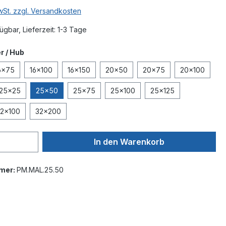
MwSt. zzgl. Versandkosten
ügbar, Lieferzeit: 1-3 Tage
auswählen
 / Hub
6x75
16x100
16x150
20x50
20x75
20x100
25x25
25x50
25x75
25x100
25x125
2x100
32x200
In den Warenkorb
mer:
PM.MAL.25.50