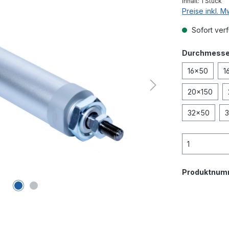
Inhalt:
1 Stück
Preise inkl. 
Sofort verf
Durchmesser
16x50
1
20x150
32x50
3
Produktnum