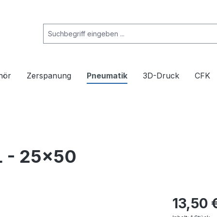
hör
Zerspanung
Pneumatik
3D-Druck
CFK
L - 25x50
13,50 