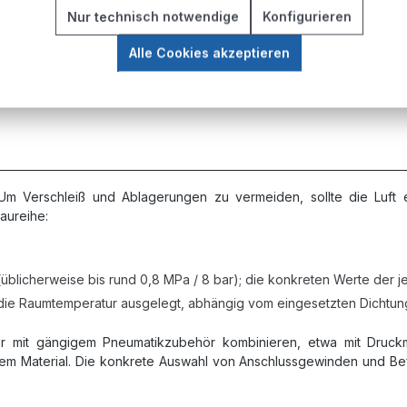
ert den Wartungsaufwand im Betrieb.
Nur technisch notwendige
Konfigurieren
ert die Belastung angrenzender Strukturen.
Bewegungsrichtungen ohne Rückstellfeder.
Alle Cookies akzeptieren
s von Leistung und Betriebskosten.
Um Verschleiß und Ablagerungen zu vermeiden, sollte die Luft e
aureihe:
(üblicherweise bis rund 0,8 MPa / 8 bar); die konkreten Werte der 
ie Raumtemperatur ausgelegt, abhängig vom eingesetzten Dichtung
er mit gängigem Pneumatikzubehör kombinieren, etwa mit Druckm
em Material. Die konkrete Auswahl von Anschlussgewinden und Befe