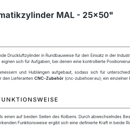
matikzylinder MAL - 25x50"
de Druckluftzylinder in Rundbauweise für den Einsatz in der Indust
eignen sich für Aufgaben, bei denen eine kontrollierte Positionier
rchmessern und Hublängen aufgebaut, sodass sich für unterschie
r den Lieferanten
CNC-Zubehör
(cnc-zubehoer.eu); ein einzelner H
FUNKTIONSWEISE
ils einen auf beiden Seiten des Kolbens. Durch abwechselndes Be
rkenden Funktionsweise ergibt sich eine definierte Kraft in beide R