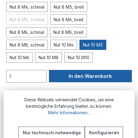
Nut 8 M4, schmal
Nut 8 M5, breit
Nut 8 M5, schmal
Nut 8 M6, breit
(Diese Option ist zurzeit nicht verfügbar.)
Nut 8 M6, schmal
Nut 8 M8, breit
Nut 8 M8, schmal
Nut 10 M4
Nut 10 M5
Nut 10 M6
Nut 10 M8
Nut 10 M10
In den Warenkorb
Produktnummer:
AP.NSS.N10M5
Diese Website verwendet Cookies, um eine
bestmögliche Erfahrung bieten zu können.
Mehr Informationen...
Beschreibung
Produktübersicht Die schweren Nutensteine
Nur technisch notwendige
Konfigurieren
sind Verbindungselemente aus verzinktem