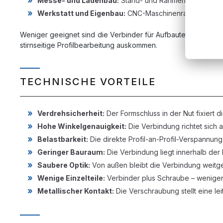
Messe- und Ladenbau:
Stand- und Rahmenkonstrukti
Werkstatt und Eigenbau:
CNC-Maschinenrahmen, 3D-Dr
Weniger geeignet sind die Verbinder für Aufbauten, die häufi
stirnseitige Profilbearbeitung auskommen.
TECHNISCHE VORTEILE
Verdrehsicherheit:
Der Formschluss in der Nut fixiert d
Hohe Winkelgenauigkeit:
Die Verbindung richtet sich 
Belastbarkeit:
Die direkte Profil-an-Profil-Verspannung
Geringer Bauraum:
Die Verbindung liegt innerhalb der
Saubere Optik:
Von außen bleibt die Verbindung weitgeh
Wenige Einzelteile:
Verbinder plus Schraube – weniger B
Metallischer Kontakt:
Die Verschraubung stellt eine le