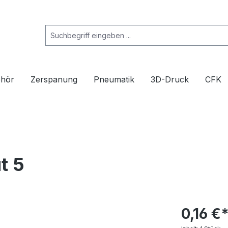
ehör
Zerspanung
Pneumatik
3D-Druck
CFK
t 5
0,16 €