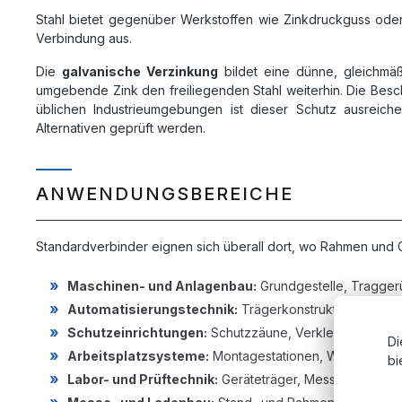
Stahl bietet gegenüber Werkstoffen wie Zinkdruckguss oder Kun
Verbindung aus.
Die
galvanische Verzinkung
bildet eine dünne, gleichmäßi
umgebende Zink den freiliegenden Stahl weiterhin. Die Beschi
üblichen Industrieumgebungen ist dieser Schutz ausreich
Alternativen geprüft werden.
ANWENDUNGSBEREICHE
Standardverbinder eignen sich überall dort, wo Rahmen und G
Maschinen- und Anlagenbau:
Grundgestelle, Tragger
Automatisierungstechnik:
Trägerkonstruktionen für 
Schutzeinrichtungen:
Schutzzäune, Verkleidungen, A
Di
Arbeitsplatzsysteme:
Montagestationen, Werkbänke, 
bi
Labor- und Prüftechnik:
Geräteträger, Messaufbauten