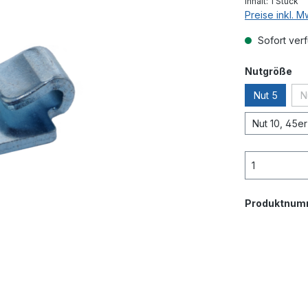
Inhalt:
1 Stück
Preise inkl. 
Sofort verf
au
Nutgröße
Nut 5
N
Nut 10, 45er 
Produktnum