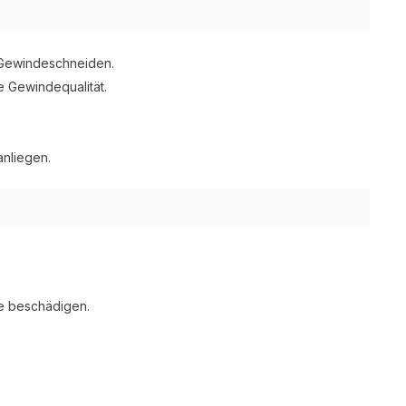
s Gewindeschneiden.
 Gewindequalität.
anliegen.
e beschädigen.