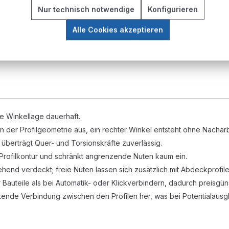
onen
Nur technisch notwendige
Konfigurieren
ucker-Gestelle, Regalsysteme
Alle Cookies akzeptieren
g umkonfiguriert oder demontiert werden. Hier bieten Nutensteinver
ie Winkellage dauerhaft.
an der Profilgeometrie aus, ein rechter Winkel entsteht ohne Nachar
 überträgt Quer- und Torsionskräfte zuverlässig.
 Profilkontur und schränkt angrenzende Nuten kaum ein.
end verdeckt; freie Nuten lassen sich zusätzlich mit Abdeckprofile
auteile als bei Automatik- oder Klickverbindern, dadurch preisgüns
itende Verbindung zwischen den Profilen her, was bei Potentialausgl