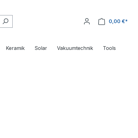
0,00 €*
Ware
Keramik
Solar
Vakuumtechnik
Tools
*