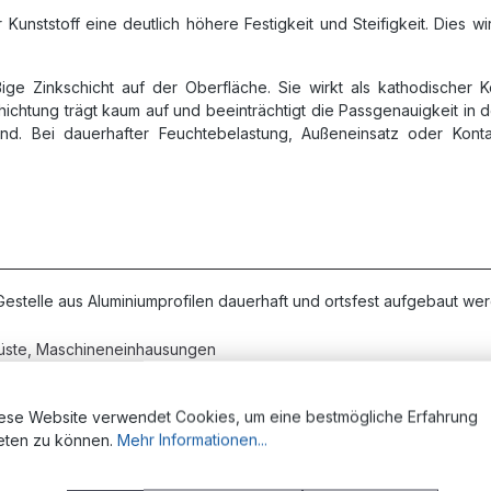
ststoff eine deutlich höhere Festigkeit und Steifigkeit. Dies wirk
ge Zinkschicht auf der Oberfläche. Sie wirkt als kathodischer Ko
chtung trägt kaum auf und beeinträchtigt die Passgenauigkeit in d
end. Bei dauerhafter Feuchtebelastung, Außeneinsatz oder Konta
estelle aus Aluminiumprofilen dauerhaft und ortsfest aufgebaut we
üste, Maschineneinhausungen
Handhabungs- und Zuführtechnik
bschirmungen
ese Website verwendet Cookies, um eine bestmögliche Erfahrung
Prüfplätze
eten zu können.
Mehr Informationen...