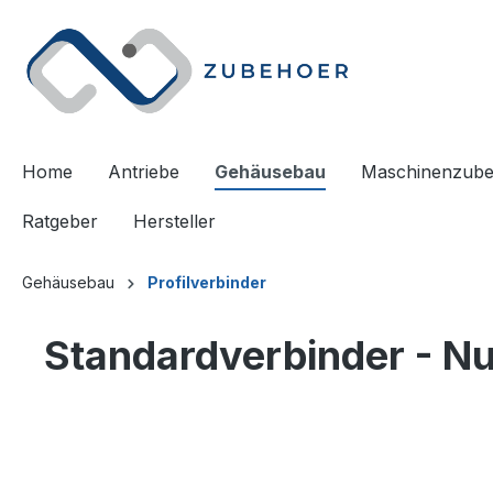
springen
Zur Hauptnavigation springen
Home
Antriebe
Gehäusebau
Maschinenzub
Ratgeber
Hersteller
Gehäusebau
Profilverbinder
Standardverbinder - Nu
Bildergalerie überspringen