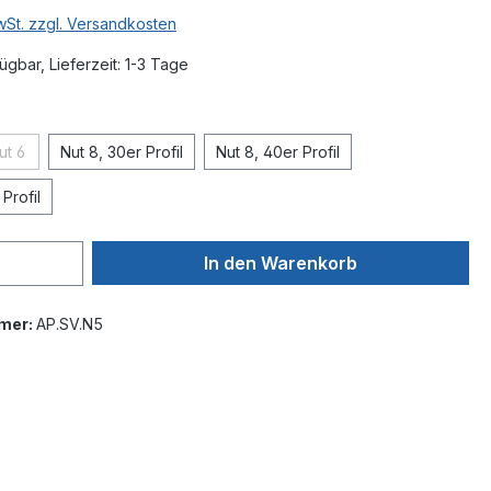
MwSt. zzgl. Versandkosten
ügbar, Lieferzeit: 1-3 Tage
swählen
ut 6
Nut 8, 30er Profil
Nut 8, 40er Profil
(Diese Option ist zurzeit nicht verfügbar.)
Profil
In den Warenkorb
mer:
AP.SV.N5