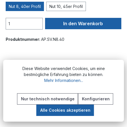
Nut 8, 40er Profil
Nut 10, 45er Profil
In den Warenkorb
Produktnummer:
AP.SV.N8.40
Beschreibung
Diese Website verwendet Cookies, um eine
Produktübersicht Die Standardverbinder sind
bestmögliche Erfahrung bieten zu können.
Verbindungselemente aus Stahl für den
Mehr Informationen...
Aufbau von Konstruktionen aus Aluminium-
Nu…
Mehr
Nur technisch notwendige
Konfigurieren
Alle Cookies akzeptieren