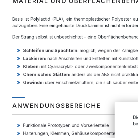
MATERIAL UND OBERFLÄCHENBE
Basis ist Polylactid (PLA), ein thermoplastischer Polyeste
aufzugeben. Eine eingehauste Druckkammer ist nicht erforder
Der Strang selbst ist unbeschichtet – eine Oberflächenbehand
Schleifen und Spachteln:
möglich; wegen der Zähigkei
Lackieren:
nach Anschleifen und Entfetten mit Kunststo
Kleben:
mit Cyanacrylat- oder Zweikomponentenklebst
Chemisches Glätten:
anders als bei ABS nicht praktik
Gewinde:
über Einschmelzmuttern, die sich sauber einb
ANWENDUNGSBEREICHE
Di
bi
Funktionale Prototypen und Vorserienteile
Halterungen, Klemmen, Gehäusekomponenten und Abd