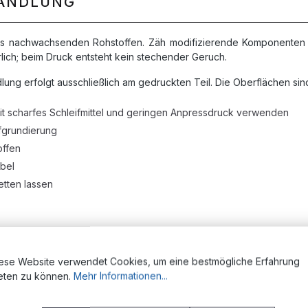
HANDLUNG
r aus nachwachsenden Rohstoffen. Zäh modifizierende Komponenten 
lich; beim Druck entsteht kein stechender Geruch.
lung erfolgt ausschließlich am gedruckten Teil. Die Oberflächen si
t scharfes Schleifmittel und geringen Anpressdruck verwenden
ffgrundierung
offen
abel
etten lassen
ese Website verwendet Cookies, um eine bestmögliche Erfahrung
eten zu können.
Mehr Informationen...
eckungen