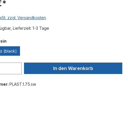
€*
MwSt. zzgl. Versandkosten
ügbar, Lieferzeit: 1-3 Tage
auswählen
esin
z (black)
In den Warenkorb
mer:
PLAST.1.75.sw