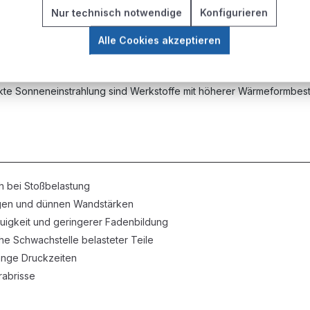
Nur technisch notwendige
Konfigurieren
Alle Cookies akzeptieren
an Robustheit
ekte Sonneneinstrahlung sind Werkstoffe mit höherer Wärmeformbest
h bei Stoßbelastung
gen und dünnen Wandstärken
igkeit und geringerer Fadenbildung
che Schwachstelle belasteter Teile
ange Druckzeiten
abrisse