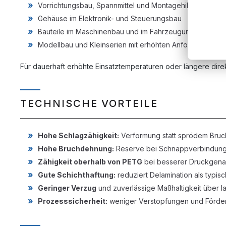
Vorrichtungsbau, Spannmittel und Montagehilfen
Gehäuse im Elektronik- und Steuerungsbau
Bauteile im Maschinenbau und im Fahrzeugumfeld
Modellbau und Kleinserien mit erhöhten Anforderungen 
Für dauerhaft erhöhte Einsatztemperaturen oder längere dir
TECHNISCHE VORTEILE
Hohe Schlagzähigkeit:
Verformung statt sprödem Bruc
Hohe Bruchdehnung:
Reserve bei Schnappverbindun
Zähigkeit oberhalb von PETG
bei besserer Druckgenau
Gute Schichthaftung:
reduziert Delamination als typis
Geringer Verzug
und zuverlässige Maßhaltigkeit über l
Prozesssicherheit:
weniger Verstopfungen und Förder