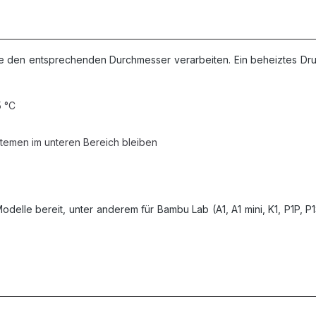
e den entsprechenden Durchmesser verarbeiten. Ein beheiztes Druck
5 °C
emen im unteren Bereich bleiben
 Modelle bereit, unter anderem für Bambu Lab (A1, A1 mini, K1, P1P, P