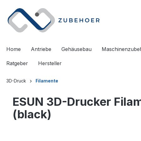
springen
Zur Hauptnavigation springen
Home
Antriebe
Gehäusebau
Maschinenzube
Ratgeber
Hersteller
3D-Druck
Filamente
ESUN 3D-Drucker Filame
(black)