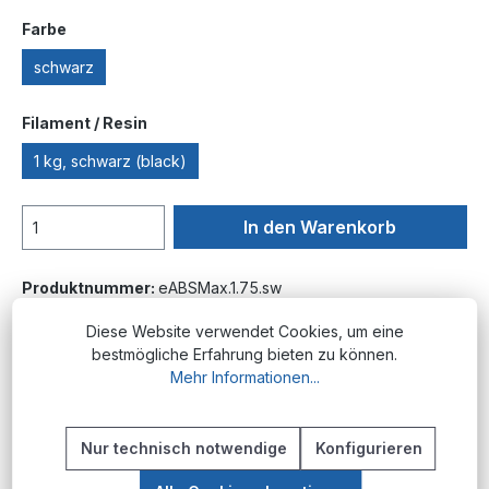
auswählen
Farbe
schwarz
auswählen
Filament / Resin
1 kg, schwarz (black)
In den Warenkorb
Produktnummer:
eABSMax.1.75.sw
Diese Website verwendet Cookies, um eine
bestmögliche Erfahrung bieten zu können.
Beschreibung
Mehr Informationen...
Produktübersicht Die eSUN eABS Max
Filamente sind modifizierte ABS-Materialien für
Nur technisch notwendige
Konfigurieren
den FDM/FFF 3D-Druck. Diese Filament-Seri…