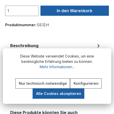
In den Warenkorb
Produktnummer:
GS.12.H
Beschreibung
Produktübersicht Gelenkschläuche mit
Diese Website verwendet Cookies, um eine
Sperrhahn sind modulare
bestmögliche Erfahrung bieten zu können.
Kühlmittelzuleitungssysteme für die präzise
Mehr Informationen...
Steuerung und Verte…
Mehr
Nur technisch notwendige
Konfigurieren
Alle Cookies akzeptieren
Produktgalerie überspringen
Diese Produkte könnten Sie auch