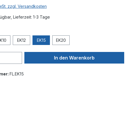
MwSt. zzgl. Versandkosten
ügbar, Lieferzeit: 1-3 Tage
wählen
K10
EK12
EK15
EK20
In den Warenkorb
mer:
FL.EK15