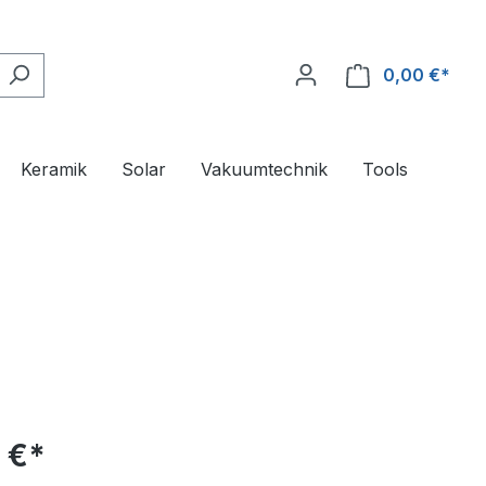
0,00 €*
Ware
Keramik
Solar
Vakuumtechnik
Tools
 €*