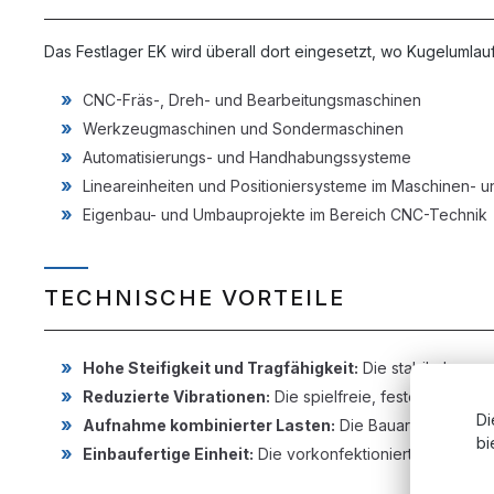
Das Festlager EK wird überall dort eingesetzt, wo Kugelumla
CNC-Fräs-, Dreh- und Bearbeitungsmaschinen
Werkzeugmaschinen und Sondermaschinen
Automatisierungs- und Handhabungssysteme
Lineareinheiten und Positioniersysteme im Maschinen- 
Eigenbau- und Umbauprojekte im Bereich CNC-Technik
TECHNISCHE VORTEILE
Hohe Steifigkeit und Tragfähigkeit:
Die stabile Lager
Reduzierte Vibrationen:
Die spielfreie, feste Führung
Di
Aufnahme kombinierter Lasten:
Die Bauart nimmt sowo
bi
Einbaufertige Einheit:
Die vorkonfektionierte Bauweise 