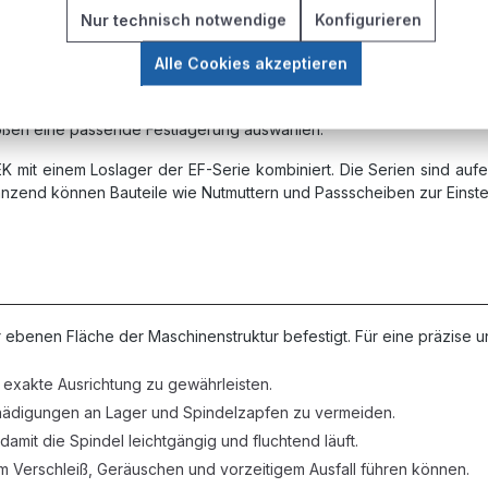
Nur technisch notwendige
Konfigurieren
Alle Cookies akzeptieren
ln abgestimmt und in mehreren aufeinander aufbauenden Baugröße
größen eine passende Festlagerung auswählen.
EK mit einem Loslager der EF-Serie kombiniert. Die Serien sind auf
änzend können Bauteile wie Nutmuttern und Passscheiben zur Eins
 ebenen Fläche der Maschinenstruktur befestigt. Für eine präzise u
exakte Ausrichtung zu gewährleisten.
chädigungen an Lager und Spindelzapfen zu vermeiden.
 damit die Spindel leichtgängig und fluchtend läuft.
m Verschleiß, Geräuschen und vorzeitigem Ausfall führen können.