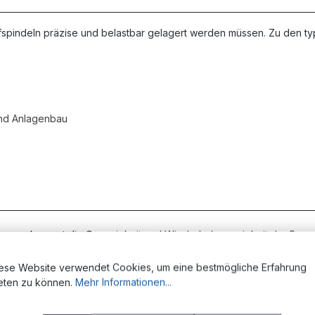
ufspindeln präzise und belastbar gelagert werden müssen. Zu den t
und Anlagenbau
ung verbessert die Genauigkeit und Wiederholgenauigkeit der Bew
 der rotierenden Teile minimiert unerwünschte Bewegungen und trägt
ese Website verwendet Cookies, um eine bestmögliche Erfahrung
hl axiale als auch radiale Kräfte auf und eignet sich damit für die 
eten zu können.
Mehr Informationen...
verkürzt die Montagezeit und vereinfacht die Integration.