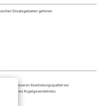
ypischen Einsatzgebieten gehören:
egung.
 zu einer besseren Bearbeitungsqualität bei.
feste Seite eines Kugelgewindetriebs.