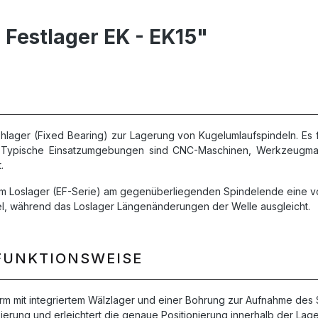
 Festlager EK - EK15"
ehlager (Fixed Bearing) zur Lagerung von Kugelumlaufspindeln. Es f
. Typische Einsatzumgebungen sind CNC-Maschinen, Werkzeugmasc
.
inem Loslager (EF-Serie) am gegenüberliegenden Spindelende eine vo
del, während das Loslager Längenänderungen der Welle ausgleicht.
FUNKTIONSWEISE
rm mit integriertem Wälzlager und einer Bohrung zur Aufnahme de
xierung und erleichtert die genaue Positionierung innerhalb der La