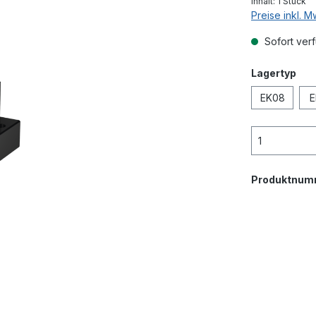
Inhalt:
1 Stück
Preise inkl. 
Sofort verf
aus
Lagertyp
EK08
E
Produktnum