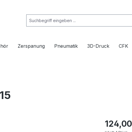
ehör
Zerspanung
Pneumatik
3D-Druck
CFK
K15
124,00