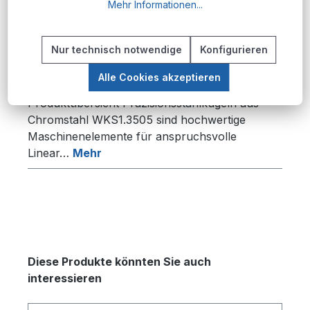
Mehr Informationen...
Produktnummer:
SK.3570;100
Nur technisch notwendige
Konfigurieren
Alle Cookies akzeptieren
Beschreibung
Produktübersicht Präzisionsstahlkugeln aus
Chromstahl WKS1.3505 sind hochwertige
Maschinenelemente für anspruchsvolle
Linear…
Mehr
Produktgalerie überspringen
Diese Produkte könnten Sie auch
interessieren