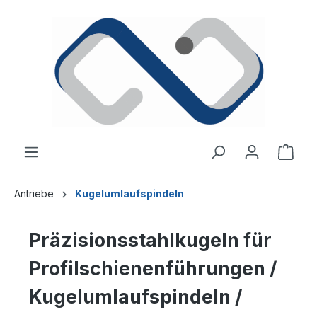
alt springen
Ware
Antriebe
Kugelumlaufspindeln
Präzisionsstahlkugeln für
Profilschienenführungen /
Kugelumlaufspindeln /