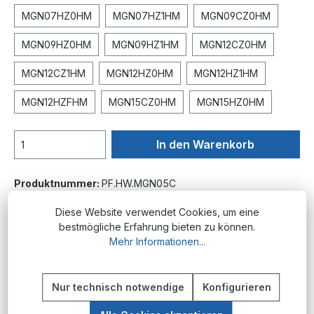
MGN07HZ0HM
MGN07HZ1HM
MGN09CZ0HM
MGN09HZ0HM
MGN09HZ1HM
MGN12CZ0HM
MGN12CZ1HM
MGN12HZ0HM
MGN12HZ1HM
MGN12HZFHM
MGN15CZ0HM
MGN15HZ0HM
In den Warenkorb
Produktnummer:
PF.HW.MGN05C
Diese Website verwendet Cookies, um eine
bestmögliche Erfahrung bieten zu können.
Beschreibung
Mehr Informationen...
Produktübersicht Die Miniatur-Laufwagen der
Baureihe MGN sind Bestandteil der
Nur technisch notwendige
Konfigurieren
Profilschienenführungen des Herstellers