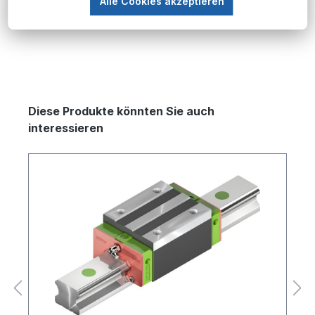
Hiwin.…
Mehr
Alle Cookies akzeptieren
Produktgalerie überspringen
Diese Produkte könnten Sie auch
interessieren