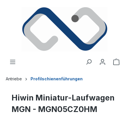
alt springen
Ware
Antriebe
Profilschienenführungen
Hiwin Miniatur-Laufwagen
MGN - MGN05CZ0HM