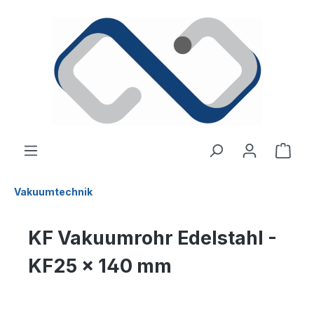
alt springen
Ware
Vakuumtechnik
KF Vakuumrohr Edelstahl -
KF25 x 140 mm