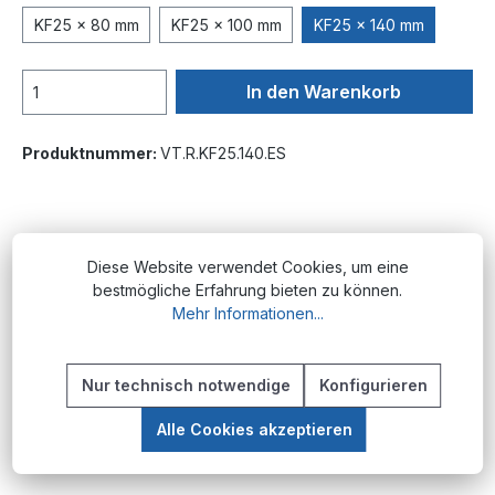
KF25 x 80 mm
KF25 x 100 mm
KF25 x 140 mm
In den Warenkorb
Produktnummer:
VT.R.KF25.140.ES
Beschreibung
Diese Website verwendet Cookies, um eine
Produktübersicht Vakuumrohre mit KF-
bestmögliche Erfahrung bieten zu können.
Flansch aus Edelstahl sind essentielle
Mehr Informationen...
Komponenten für den Aufbau von
Vakuumsystemen im…
Mehr
Nur technisch notwendige
Konfigurieren
Alle Cookies akzeptieren