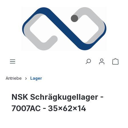
alt springen
Ware
Antriebe
Lager
NSK Schrägkugellager -
7007AC - 35x62x14