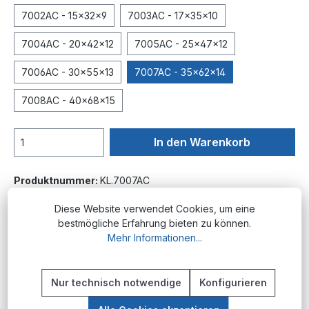
7002AC - 15x32x9
7003AC - 17x35x10
7004AC - 20x42x12
7005AC - 25x47x12
7006AC - 30x55x13
7007AC - 35x62x14
7008AC - 40x68x15
In den Warenkorb
Produktnummer:
KL.7007AC
Diese Website verwendet Cookies, um eine
bestmögliche Erfahrung bieten zu können.
Beschreibung
Mehr Informationen...
Produktübersicht Die einreihigen NSK
Schrägkugellager der Baureihe 7000AC sind
Nur technisch notwendige
Konfigurieren
Wälzlager für Lagerstellen, an denen radiale…