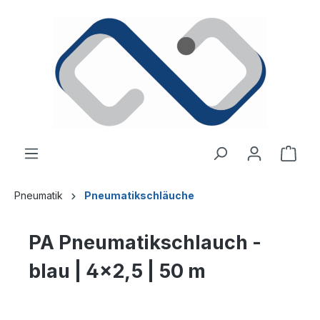
alt springen
Ware
Pneumatik
Pneumatikschläuche
PA Pneumatikschlauch -
blau | 4x2,5 | 50 m