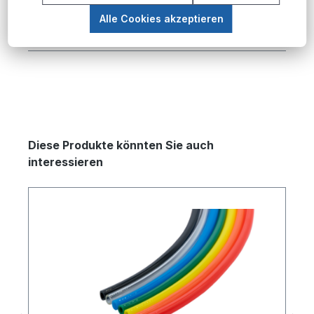
Familie umfasst hochwertige
Druckluftschläuche aus Polyamid (PA), die
Alle Cookies akzeptieren
sich durch i…
Mehr
Produktgalerie überspringen
Diese Produkte könnten Sie auch
interessieren