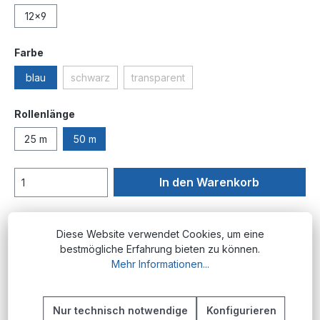
12x9
auswählen
Farbe
blau
schwarz
transparent
(Diese Option ist zurzeit nicht verfügbar.)
(Diese Option ist zurzeit nicht verfügba
auswählen
Rollenlänge
25 m
50 m
In den Warenkorb
Produktnummer:
PM.PA.4x2.5.bl-50
Diese Website verwendet Cookies, um eine
bestmögliche Erfahrung bieten zu können.
Mehr Informationen...
Beschreibung
Produktübersicht Die PA Pneumatikschlauch-
Nur technisch notwendige
Konfigurieren