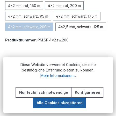
4x2 mm, rot, 150 m
4x2 mm, rot, 200 m
4x2 mm, schwarz, 95 m
4x2 mm, schwarz, 175 m
4x2 mm, schwarz, 200 m
4x2,5 mm, schwarz, 125 m
(Diese Option ist zurzeit nicht verfügbar.)
Produktnummer:
PM.SP.4x2.sw.200
Beschreibung
Diese Website verwendet Cookies, um eine
Die hier angebotenen Schläuche haben
bestmögliche Erfahrung bieten zu können.
Mehr Informationen...
stärkere Wellen im Verlauf, wie auf dem
Produktbild exemplarisch zu sehen. Diese
Artike…
Mehr
Nur technisch notwendige
Konfigurieren
Alle Cookies akzeptieren