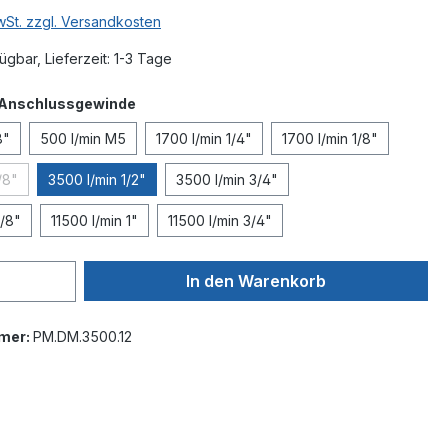
MwSt. zzgl. Versandkosten
ügbar, Lieferzeit: 1-3 Tage
auswählen
 Anschlussgewinde
8"
500 l/min M5
1700 l/min 1/4"
1700 l/min 1/8"
/8"
3500 l/min 1/2"
3500 l/min 3/4"
e Option ist zurzeit nicht verfügbar.)
3/8"
11500 l/min 1"
11500 l/min 3/4"
In den Warenkorb
mer:
PM.DM.3500.12