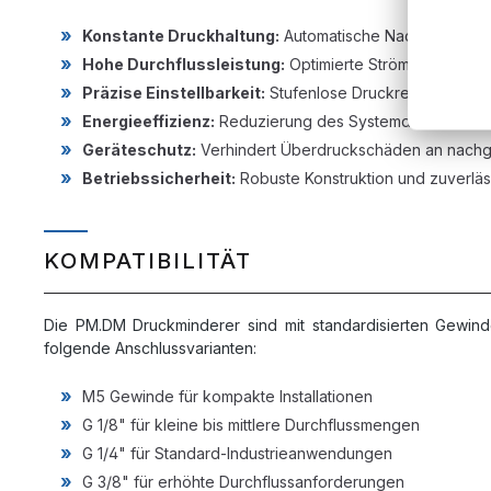
Konstante Druckhaltung:
Automatische Nachregelung 
Hohe Durchflussleistung:
Optimierte Strömungsführun
Präzise Einstellbarkeit:
Stufenlose Druckregulierung 
Energieeffizienz:
Reduzierung des Systemdrucks auf d
Geräteschutz:
Verhindert Überdruckschäden an nach
Betriebssicherheit:
Robuste Konstruktion und zuverläss
KOMPATIBILITÄT
Die PM.DM Druckminderer sind mit standardisierten Gewind
folgende Anschlussvarianten:
M5 Gewinde für kompakte Installationen
G 1/8" für kleine bis mittlere Durchflussmengen
G 1/4" für Standard-Industrieanwendungen
G 3/8" für erhöhte Durchflussanforderungen