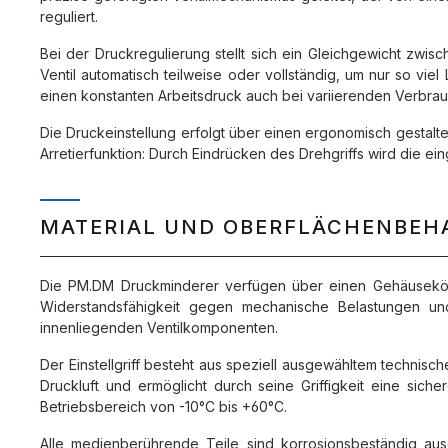
reguliert.
Bei der Druckregulierung stellt sich ein Gleichgewicht zwi
Ventil automatisch teilweise oder vollständig, um nur so vie
einen konstanten Arbeitsdruck auch bei variierenden Verb
Die Druckeinstellung erfolgt über einen ergonomisch gestaltet
Arretierfunktion: Durch Eindrücken des Drehgriffs wird die ei
MATERIAL UND OBERFLÄCHENBE
Die PM.DM Druckminderer verfügen über einen Gehäusekörper
Widerstandsfähigkeit gegen mechanische Belastungen und 
innenliegenden Ventilkomponenten.
Der Einstellgriff besteht aus speziell ausgewähltem technisc
Druckluft und ermöglicht durch seine Griffigkeit eine sic
Betriebsbereich von -10°C bis +60°C.
Alle medienberührende Teile sind korrosionsbeständig aus