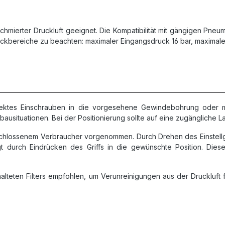
schmierter Druckluft geeignet. Die Kompatibilität mit gängigen Pn
ruckbereiche zu beachten: maximaler Eingangsdruck 16 bar, maximal
direktes Einschrauben in die vorgesehene Gewindebohrung oder 
usituationen. Bei der Positionierung sollte auf eine zugängliche La
eschlossenem Verbraucher vorgenommen. Durch Drehen des Einstellg
lgt durch Eindrücken des Griffs in die gewünschte Position. Dies
chalteten Filters empfohlen, um Verunreinigungen aus der Druckluf