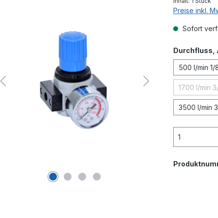
Inhalt:
1 Stück
Preise inkl. 
Sofort verf
Durchfluss,
500 l/min 1/
1700 l/min 3
(Dies
3500 l/min 
Produktnum