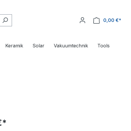
0,00 €*
Ware
Keramik
Solar
Vakuumtechnik
Tools
€*