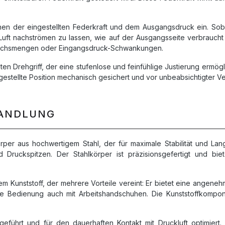
schen der eingestellten Federkraft und dem Ausgangsdruck ein. Sob
l Luft nachströmen zu lassen, wie auf der Ausgangsseite verbrauch
rauchsmengen oder Eingangsdruck-Schwankungen.
en Drehgriff, der eine stufenlose und feinfühlige Justierung ermögl
ngestellte Position mechanisch gesichert und vor unbeabsichtigter Ve
HANDLUNG
 aus hochwertigem Stahl, der für maximale Stabilität und Langl
Druckspitzen. Der Stahlkörper ist präzisionsgefertigt und bi
hem Kunststoff, der mehrere Vorteile vereint: Er bietet eine angene
here Bedienung auch mit Arbeitshandschuhen. Die Kunststoffkompo
geführt und für den dauerhaften Kontakt mit Druckluft optimiert