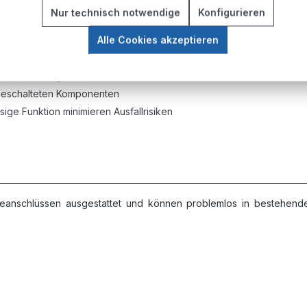
Nur technisch notwendige
Konfigurieren
bei Lastwechseln gewährleistet einen gleichbleibenden Ausgangsd
Alle Cookies akzeptieren
g minimiert Druckverluste auch bei maximaler Durchflussmenge
ermöglicht exakte Anpassung an Prozessanforderungen
as notwendige Maß senkt den Druckluftverbrauch und Betriebskos
geschalteten Komponenten
ige Funktion minimieren Ausfallrisiken
eanschlüssen ausgestattet und können problemlos in bestehende 