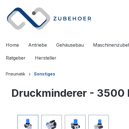
springen
Zur Hauptnavigation springen
Home
Antriebe
Gehäusebau
Maschinenzube
Ratgeber
Hersteller
Pneumatik
Sonstiges
Druckminderer - 3500 l
Bildergalerie überspringen