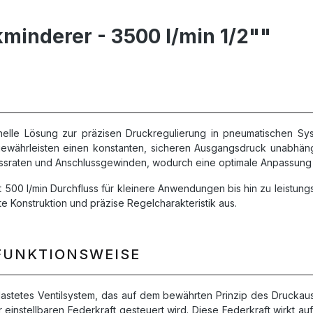
minderer - 3500 l/min 1/2""
elle Lösung zur präzisen Druckregulierung in pneumatischen Sys
ewährleisten einen konstanten, sicheren Ausgangsdruck unabhän
lussraten und Anschlussgewinden, wodurch eine optimale Anpassung
00 l/min Durchfluss für kleinere Anwendungen bis hin zu leistungsst
e Konstruktion und präzise Regelcharakteristik aus.
FUNKTIONSWEISE
stetes Ventilsystem, das auf dem bewährten Prinzip des Druckausg
r einstellbaren Federkraft gesteuert wird. Diese Federkraft wirkt 