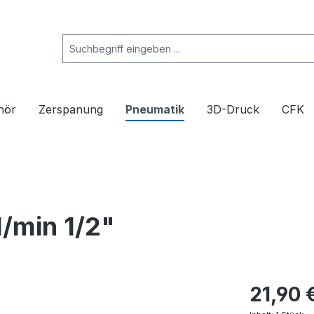
hör
Zerspanung
Pneumatik
3D-Druck
CFK
/min 1/2"
21,90 