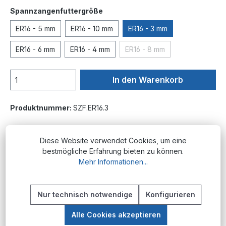
auswählen
Spannzangenfuttergröße
ER16 - 5 mm
ER16 - 10 mm
ER16 - 3 mm
ER16 - 6 mm
ER16 - 4 mm
ER16 - 8 mm
(Diese Option ist zurzeit ni
In den Warenkorb
Produktnummer:
SZF.ER16.3
Diese Website verwendet Cookies, um eine
Beschreibung
bestmögliche Erfahrung bieten zu können.
Mehr Informationen...
PRODUKTÜBERSICHT Diese Artikel gehören
zum standardisierten ER-System, das 1972 von
der Schweizer Firma REGO-FIX entwickelt…
Nur technisch notwendige
Konfigurieren
Mehr
Alle Cookies akzeptieren