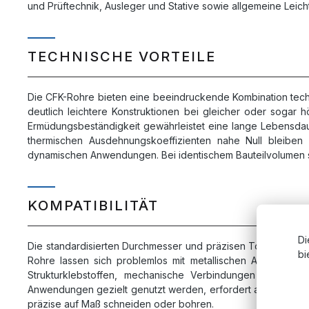
und Prüftechnik, Ausleger und Stative sowie allgemeine Leic
TECHNISCHE VORTEILE
Die CFK-Rohre bieten eine beeindruckende Kombination technis
deutlich leichtere Konstruktionen bei gleicher oder sogar h
Ermüdungsbeständigkeit gewährleistet eine lange Lebensdauer
thermischen Ausdehnungskoeffizienten nahe Null bleiben
dynamischen Anwendungen. Bei identischem Bauteilvolumen sind
KOMPATIBILITÄT
Di
Die standardisierten Durchmesser und präzisen Toleranzen 
bi
Rohre lassen sich problemlos mit metallischen Anschluss-
Strukturklebstoffen, mechanische Verbindungen mittels K
Anwendungen gezielt genutzt werden, erfordert aber bei and
präzise auf Maß schneiden oder bohren.