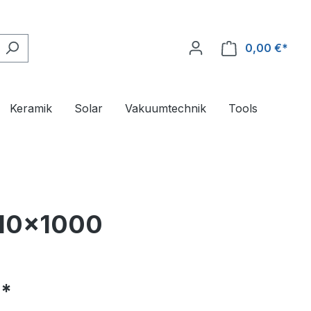
0,00 €*
Ware
Keramik
Solar
Vakuumtechnik
Tools
x10x1000
€*