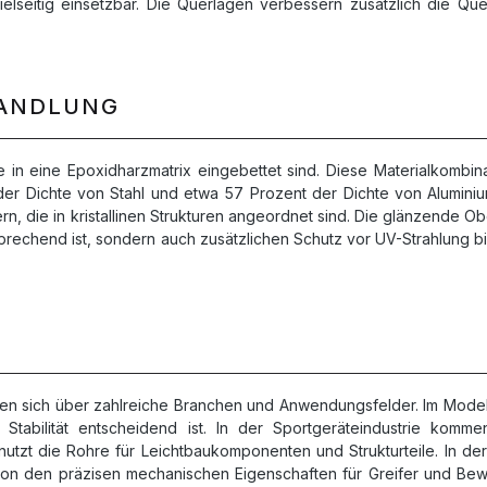
lseitig einsetzbar. Die Querlagen verbessern zusätzlich die Que
HANDLUNG
 in eine Epoxidharzmatrix eingebettet sind. Diese Materialkombina
t der Dichte von Stahl und etwa 57 Prozent der Dichte von Alumini
rn, die in kristallinen Strukturen angeordnet sind. Die glänzende 
nsprechend ist, sondern auch zusätzlichen Schutz vor UV-Strahlung bi
ecken sich über zahlreiche Branchen und Anwendungsfelder. Im Mod
abilität entscheidend ist. In der Sportgeräteindustrie komme
utzt die Rohre für Leichtbaukomponenten und Strukturteile. In de
iert von den präzisen mechanischen Eigenschaften für Greifer un