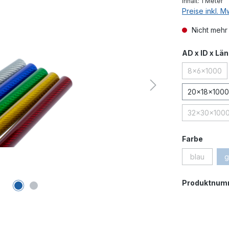
Inhalt:
1 Meter
Preise inkl. 
Nicht mehr
AD x ID x Lä
8x6x1000
(Diese O
20x18x1000
32x30x100
(Diese 
auswä
Farbe
blau
g
(Diese Opti
Produktnum