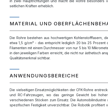
in zwei Hauptrichtungen und macht die Rohre besonders vie
seitlichen Kräften erheblich.
MATERIAL UND OBERFLÄCHENBE
Die Rohre bestehen aus hochwertigen Kohlenstofffasern, die
etwa 1,5 g/cm³ - das entspricht lediglich 20 bis 25 Prozen
Filamenten mit einem Durchmesser von nur 5 bis 10 Mikromete
in den jeweiligen Farben erreicht, die nicht nur ästhetisch a
Qualitätsmerkmal sichtbar.
ANWENDUNGSBEREICHE
Die vielseitigen Einsatzmöglichkeiten der CFK-Rohre erstr
und RC-Fahrzeugen, wo das geringe Gewicht bei hoher St
verschiedenen Stöcken zum Einsatz. Die Automobilindustrie n
spezifischen Festigkeit unverzichtbar. Die Robotik profit