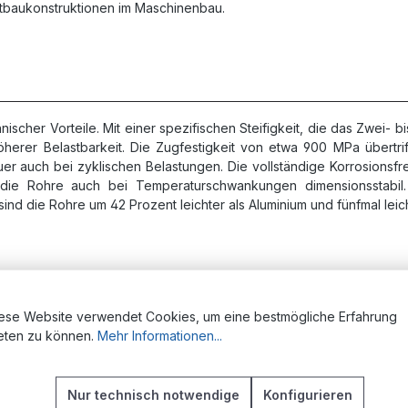
htbaukonstruktionen im Maschinenbau.
cher Vorteile. Mit einer spezifischen Steifigkeit, die das Zwei- bi
öherer Belastbarkeit. Die Zugfestigkeit von etwa 900 MPa übertrif
 auch bei zyklischen Belastungen. Die vollständige Korrosionsfre
 die Rohre auch bei Temperaturschwankungen dimensionsstabil
 die Rohre um 42 Prozent leichter als Aluminium und fünfmal leicht
ese Website verwendet Cookies, um eine bestmögliche Erfahrung
der CFK-Rohre gewährleisten eine hervorragende Kompatibilität mi
eten zu können.
Mehr Informationen...
 und Verbindungsteilen kombinieren. Für die Verbindung stehen
lemmen oder Muffen sowie formschlüssige Verbindungen. Die el
eren eine entsprechende Isolation. Die Rohre sind mit allen gän
Nur technisch notwendige
Konfigurieren