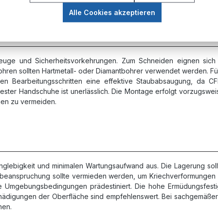
Alle Cookies akzeptieren
euge und Sicherheitsvorkehrungen. Zum Schneiden eignen sich Di
ren sollten Hartmetall- oder Diamantbohrer verwendet werden. Für 
llen Bearbeitungsschritten eine effektive Staubabsaugung, da C
fester Handschuhe ist unerlässlich. Die Montage erfolgt vorzugs
ngen zu vermeiden.
nglebigkeit und minimalen Wartungsaufwand aus. Die Lagerung soll
egebeanspruchung sollte vermieden werden, um Kriechverformungen
aue Umgebungsbedingungen prädestiniert. Die hohe Ermüdungsfesti
hädigungen der Oberfläche sind empfehlenswert. Bei sachgemäße
nen.