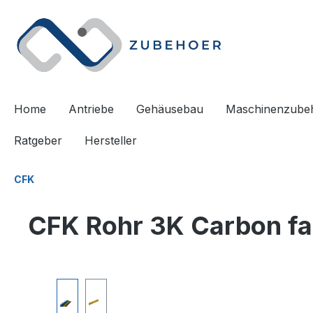
springen
Zur Hauptnavigation springen
Home
Antriebe
Gehäusebau
Maschinenzube
Ratgeber
Hersteller
CFK
CFK Rohr 3K Carbon fa
Bildergalerie überspringen