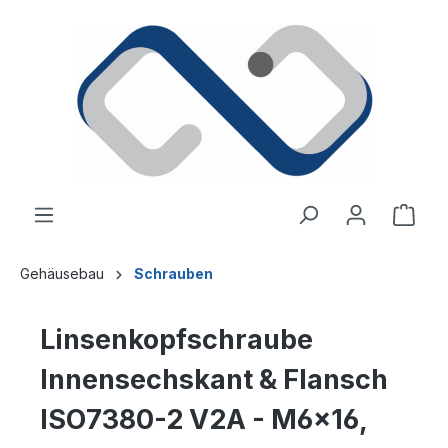
alt springen
Ware
Gehäusebau
Schrauben
Linsenkopfschraube
Innensechskant & Flansch
ISO7380-2 V2A - M6x16,