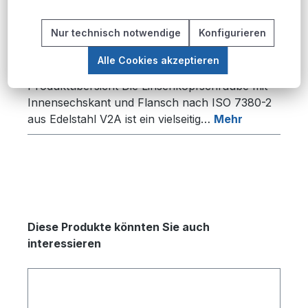
Produktnummer:
S.7380-2.V2A.M6x16;100
Nur technisch notwendige
Konfigurieren
Alle Cookies akzeptieren
Beschreibung
Produktübersicht Die Linsenkopfschraube mit
Innensechskant und Flansch nach ISO 7380-2
aus Edelstahl V2A ist ein vielseitig…
Mehr
Produktgalerie überspringen
Diese Produkte könnten Sie auch
interessieren