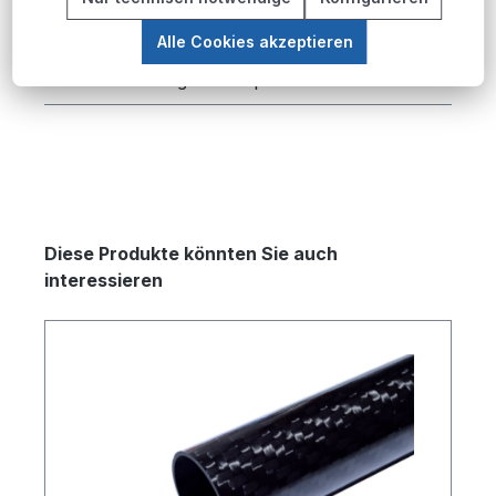
Produktübersicht Die CFK-Rohre 3K Carbon in
Alle Cookies akzeptieren
farbig glänzender Ausführung stellen eine
moderne Lösung für anspruchsvolle…
Mehr
Produktgalerie überspringen
Diese Produkte könnten Sie auch
interessieren