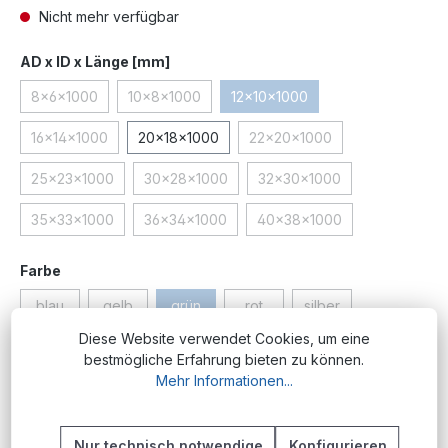
Nicht mehr verfügbar
auswählen
AD x ID x Länge [mm]
8x6x1000
10x8x1000
12x10x1000
(Diese Option ist zurzeit nicht verfügbar.)
(Diese Option ist zurzeit nicht verfügbar.)
(Diese Option ist zurzeit nicht
16x14x1000
20x18x1000
22x20x1000
(Diese Option ist zurzeit nicht verfügbar.)
(Diese Option ist zurzeit ni
25x23x1000
30x28x1000
32x30x1000
(Diese Option ist zurzeit nicht verfügbar.)
(Diese Option ist zurzeit nicht verfügbar.)
(Diese Option ist zurzeit 
35x33x1000
36x34x1000
40x38x1000
(Diese Option ist zurzeit nicht verfügbar.)
(Diese Option ist zurzeit nicht verfügbar.)
(Diese Option ist zurzeit 
auswählen
Farbe
blau
gelb
grün
rot
silber
(Diese Option ist zurzeit nicht verfügbar.)
(Diese Option ist zurzeit nicht verfügbar.)
(Diese Option ist zurzeit nicht verfügbar.)
(Diese Option ist zurzeit nicht ve
(Diese Option ist zurz
Diese Website verwendet Cookies, um eine
Produktnummer:
CFK.R12x10x1000.gr
bestmögliche Erfahrung bieten zu können.
Mehr Informationen...
Beschreibung
Nur technisch notwendige
Konfigurieren