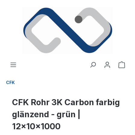
alt springen
Ware
CFK
CFK Rohr 3K Carbon farbig
glänzend - grün |
12x10x1000