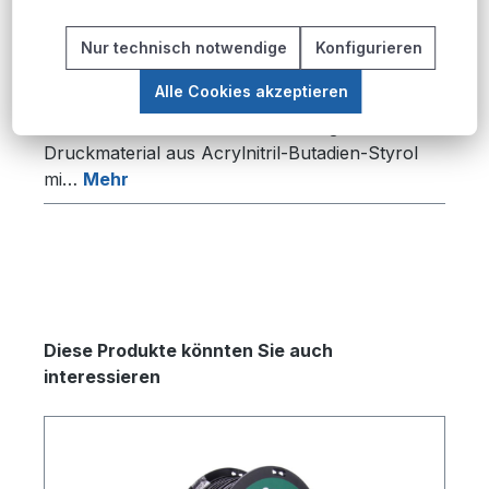
Nur technisch notwendige
Konfigurieren
Beschreibung
Alle Cookies akzeptieren
Produktübersicht Das ESUN ABS+ 3D-
Drucker Filament ist ein hochwertiges
Druckmaterial aus Acrylnitril-Butadien-Styrol
mi…
Mehr
Produktgalerie überspringen
Diese Produkte könnten Sie auch
interessieren