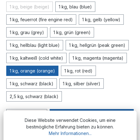
1 kg, beige (beige)
1 kg, blau (blue)
(Diese Option ist zurzeit nicht verfügbar.)
1 kg, feuerrot (fire engine red)
1 kg, gelb (yellow)
1 kg, grau (grey)
1 kg, grün (green)
1 kg, hellblau (light blue)
1 kg, hellgrün (peak green)
1 kg, kaltweiß (cold white)
1 kg, magenta (magenta)
1 kg, orange (orange)
1 kg, rot (red)
1 kg, schwarz (black)
1 kg, silber (silver)
2,5 kg, schwarz (black)
In den Warenkorb
Diese Website verwendet Cookies, um eine
bestmögliche Erfahrung bieten zu können.
Produktnummer:
ABSP.1.75.or
Mehr Informationen...