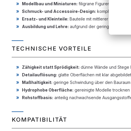
Modellbau und Miniaturen:
filigrane Figuren und Samm
Schmuck- und Accessoire-Design:
komplexe Geometri
Ersatz- und Kleinteile:
Bauteile mit mittlerer mechanis
Ausbildung und Lehre:
aufgrund der geringen Geruchs
TECHNISCHE VORTEILE
Zähigkeit statt Sprödigkeit:
dünne Wände und Stege br
Detailauflösung:
glatte Oberflächen mit klar abgebilde
Maßhaltigkeit:
geringe Schwindung über den Bauraum
Hydrophobe Oberfläche:
gereinigte Modelle trocknen
Rohstoffbasis:
anteilig nachwachsende Ausgangsstoff
KOMPATIBILITÄT