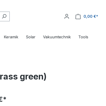
0,00 €*
Ware
Keramik
Solar
Vakuumtechnik
Tools
grass green)
€*