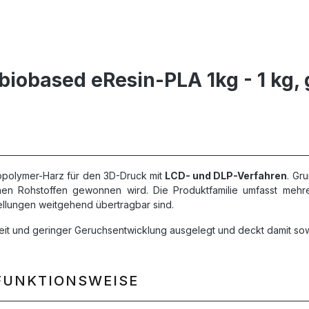
iobased eResin-PLA 1kg - 1 kg, 
topolymer-Harz für den 3D-Druck mit
LCD- und DLP-Verfahren
. Gr
chen Rohstoffen gewonnen wird. Die Produktfamilie umfasst mehr
llungen weitgehend übertragbar sind.
gkeit und geringer Geruchsentwicklung ausgelegt und deckt damit s
FUNKTIONSWEISE