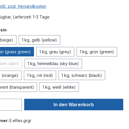
MwSt. zzgl. Versandkosten
ügbar, Lieferzeit: 1-3 Tage
auswählen
esin
(beige)
1 kg, gelb (yellow)
ün (grass green)
1 kg, grau (grey)
1 kg, grün (green)
rben (skin)
1 kg, himmelblau (sky blue)
Diese Option ist zurzeit nicht verfügbar.)
e (orange)
1 kg, rot (red)
1 kg, schwarz (black)
arent (transparent)
1 kg, weiß (white)
In den Warenkorb
mer:
E.eRes.grgr