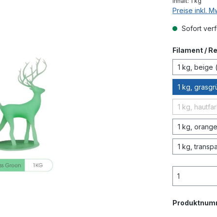
Inhalt:
1 kg
Preise inkl. 
Sofort verf
Filament / R
1 kg, beige 
1 kg, grasgr
1 kg, hautfa
(
1 kg, orang
1 kg, transp
Produktnum