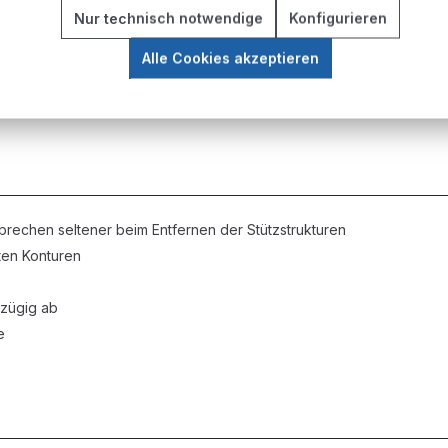
lerobjekte
Nur technisch notwendige
Konfigurieren
en mit feinen Details
Alle Cookies akzeptieren
cher Belastung
entwicklung auch für Werkstattumgebungen mit begrenzter Absau
echen seltener beim Entfernen der Stützstrukturen
ten Konturen
 zügig ab
e