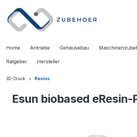
springen
Zur Hauptnavigation springen
Home
Antriebe
Gehäusebau
Maschinenzube
Ratgeber
Hersteller
3D-Druck
Resins
Esun biobased eResin-P
Bildergalerie überspringen