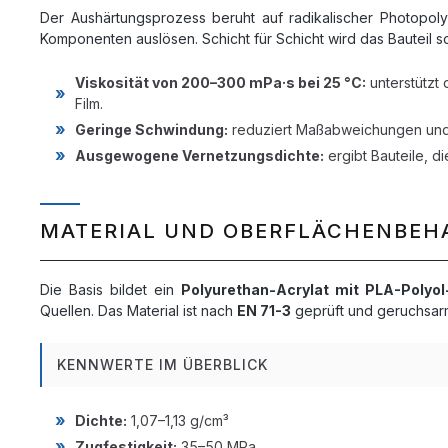
Der Aushärtungsprozess beruht auf radikalischer Photopoly
Komponenten auslösen. Schicht für Schicht wird das Bauteil s
Viskosität von 200–300 mPa·s bei 25 °C:
unterstützt
Film.
Geringe Schwindung:
reduziert Maßabweichungen und 
Ausgewogene Vernetzungsdichte:
ergibt Bauteile, d
MATERIAL UND OBERFLÄCHENBE
Die Basis bildet ein
Polyurethan-Acrylat mit PLA-Polyol
Quellen. Das Material ist nach
EN 71-3
geprüft und geruchsar
KENNWERTE IM ÜBERBLICK
Dichte:
1,07–1,13 g/cm³
Zugfestigkeit:
35–50 MPa