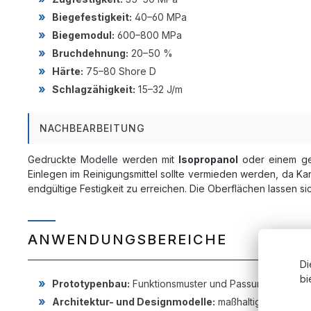
Biegefestigkeit:
40–60 MPa
Biegemodul:
600–800 MPa
Bruchdehnung:
20–50 %
Härte:
75–80 Shore D
Schlagzähigkeit:
15–32 J/m
NACHBEARBEITUNG
Gedruckte Modelle werden mit
Isopropanol
oder einem gee
Einlegen im Reinigungsmittel sollte vermieden werden, da K
endgültige Festigkeit zu erreichen. Die Oberflächen lassen si
ANWENDUNGSBEREICHE
Di
bi
Prototypenbau:
Funktionsmuster und Passungsprüfunge
Architektur- und Designmodelle:
maßhaltige Visualis