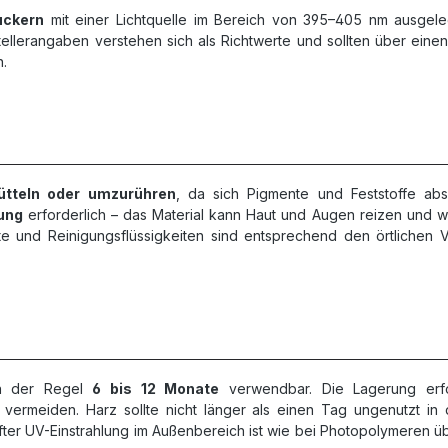
uckern
mit einer Lichtquelle im Bereich von 395–405 nm ausgeleg
ellerangaben verstehen sich als Richtwerte und sollten über einen
n.
ütteln oder umzurühren
, da sich Pigmente und Feststoffe ab
ung
erforderlich – das Material kann Haut und Augen reizen und wirk
ste und Reinigungsflüssigkeiten sind entsprechend den örtlichen V
in der Regel
6 bis 12 Monate
verwendbar. Die Lagerung erf
ermeiden. Harz sollte nicht länger als einen Tag ungenutzt in 
ter UV-Einstrahlung im Außenbereich ist wie bei Photopolymeren ü