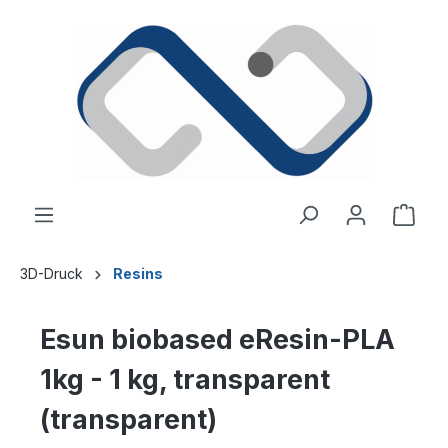
alt springen
Ware
3D-Druck
Resins
Esun biobased eResin-PLA
1kg - 1 kg, transparent
(transparent)