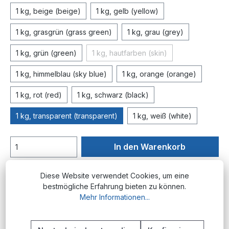
1 kg, beige (beige)
1 kg, gelb (yellow)
1 kg, grasgrün (grass green)
1 kg, grau (grey)
1 kg, grün (green)
1 kg, hautfarben (skin)
(Diese Option ist zurzeit nicht ve
1 kg, himmelblau (sky blue)
1 kg, orange (orange)
1 kg, rot (red)
1 kg, schwarz (black)
1 kg, transparent (transparent)
1 kg, weiß (white)
In den Warenkorb
Produktnummer:
E.eRes.tr
Diese Website verwendet Cookies, um eine
bestmögliche Erfahrung bieten zu können.
Mehr Informationen...
Beschreibung