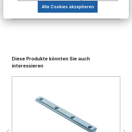
Lösung für die flexible Befestigung in Alumini…
Alle Cookies akzeptieren
Mehr
Produktgalerie überspringen
Diese Produkte könnten Sie auch
interessieren