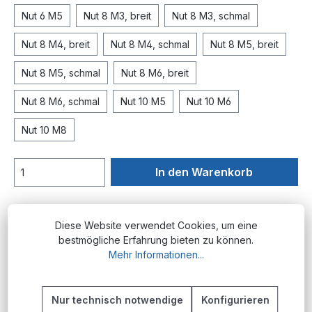
Nut 6 M5
Nut 8 M3, breit
Nut 8 M3, schmal
Nut 8 M4, breit
Nut 8 M4, schmal
Nut 8 M5, breit
Nut 8 M5, schmal
Nut 8 M6, breit
Nut 8 M6, schmal
Nut 10 M5
Nut 10 M6
Nut 10 M8
In den Warenkorb
Produktnummer:
AP.HM.N6M4
Diese Website verwendet Cookies, um eine
bestmögliche Erfahrung bieten zu können.
Mehr Informationen...
Beschreibung
Produktübersicht Die Nutenstein-
Nur technisch notwendige
Konfigurieren
Hammermutter-Serie bietet eine umfassende