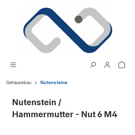
alt springen
Ware
Gehäusebau
Nutensteine
Nutenstein /
Hammermutter - Nut 6 M4