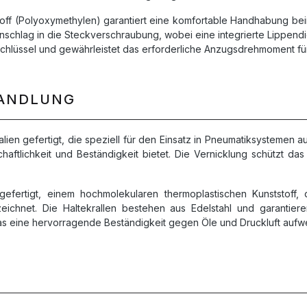
ff (Polyoxymethylen) garantiert eine komfortable Handhabung bei
schlag in die Steckverschraubung, wobei eine integrierte Lippendic
chlüssel und gewährleistet das erforderliche Anzugsdrehmoment für e
HANDLUNG
en gefertigt, die speziell für den Einsatz in Pneumatiksystemen 
ftlichkeit und Beständigkeit bietet. Die Vernicklung schützt das 
fertigt, einem hochmolekularen thermoplastischen Kunststoff, 
eichnet. Die Haltekrallen bestehen aus Edelstahl und garantier
das eine hervorragende Beständigkeit gegen Öle und Druckluft aufwe