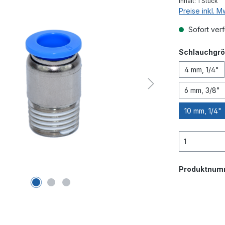
Inhalt:
1 Stück
Preise inkl. 
Sofort verf
Schlauchgrö
4 mm, 1/4"
6 mm, 3/8"
10 mm, 1/4"
Produktnum