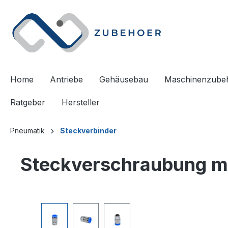
springen
Zur Hauptnavigation springen
Home
Antriebe
Gehäusebau
Maschinenzube
Ratgeber
Hersteller
Pneumatik
Steckverbinder
Steckverschraubung mi
Bildergalerie überspringen