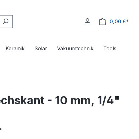
0,00 €*
Ware
Keramik
Solar
Vakuumtechnik
Tools
chskant - 10 mm, 1/4"
*