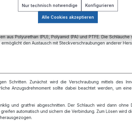
Nur technisch notwendige
Konfigurieren
hmesser von 4 mm bis 16 mm erhältlich, wobei die häufigsten
Alle Cookies akzeptieren
er metrische Gewinde sowie Zollgewinde wie 1/8", 1/4", 3/8" und 1
en aus Polyurethan (PU), Polyamid (PA) und PTFE. Die Schläuche 
m ermöglicht den Austausch mit Steckverschraubungen anderer Herst
igen Schritten. Zunächst wird die Verschraubung mittels des I
rliche Anzugsdrehmoment sollte dabei beachtet werden, um ein
nklig und gratfrei abgeschnitten. Der Schlauch wird dann ohne
 greifen automatisch und sichern die Verbindung. Zum Lösen wird d
g herausgezogen.