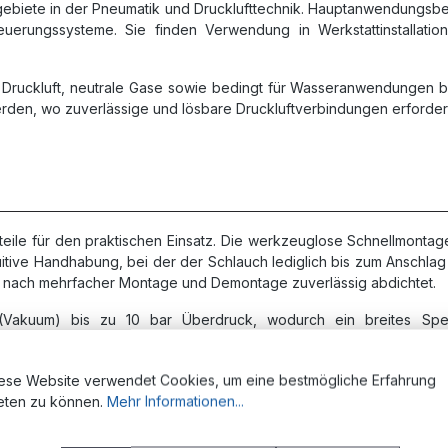
zgebiete in der Pneumatik und Drucklufttechnik. Hauptanwendungsb
uerungssysteme. Sie finden Verwendung in Werkstattinstallation
Druckluft, neutrale Gase sowie bedingt für Wasseranwendungen bi
en, wo zuverlässige und lösbare Druckluftverbindungen erforderli
ile für den praktischen Einsatz. Die werkzeuglose Schnellmontage e
uitive Handhabung, bei der der Schlauch lediglich bis zum Anschl
uch nach mehrfacher Montage und Demontage zuverlässig abdichtet.
r (Vakuum) bis zu 10 bar Überdruck, wodurch ein breites S
insatz unter verschiedensten Umgebungsbedingungen. Die komp
ese Website verwendet Cookies, um eine bestmögliche Erfahrung
eten zu können.
Mehr Informationen...