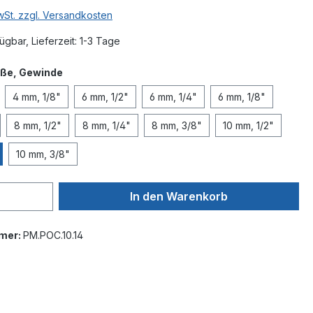
MwSt. zzgl. Versandkosten
ügbar, Lieferzeit: 1-3 Tage
auswählen
ße, Gewinde
4 mm, 1/8"
6 mm, 1/2"
6 mm, 1/4"
6 mm, 1/8"
8 mm, 1/2"
8 mm, 1/4"
8 mm, 3/8"
10 mm, 1/2"
10 mm, 3/8"
In den Warenkorb
mer:
PM.POC.10.14