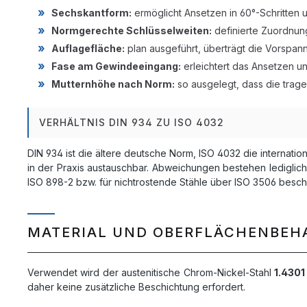
Sechskantform:
ermöglicht Ansetzen in 60°-Schritten
Normgerechte Schlüsselweiten:
definierte Zuordnun
Auflagefläche:
plan ausgeführt, überträgt die Vorspann
Fase am Gewindeeingang:
erleichtert das Ansetzen u
Mutternhöhe nach Norm:
so ausgelegt, dass die trag
VERHÄLTNIS DIN 934 ZU ISO 4032
DIN 934 ist die ältere deutsche Norm, ISO 4032 die internati
in der Praxis austauschbar. Abweichungen bestehen ledigli
ISO 898-2 bzw. für nichtrostende Stähle über ISO 3506 besch
MATERIAL UND OBERFLÄCHENBE
Verwendet wird der austenitische Chrom-Nickel-Stahl
1.4301
daher keine zusätzliche Beschichtung erfordert.