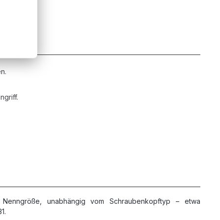
n.
griff.
er Nenngröße, unabhängig vom Schraubenkopftyp – etwa
1.