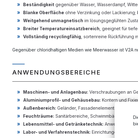
Beständigkeit
gegenüber Wasser, Wasserdampf, Witte
Blanke Oberfläche
ohne Verzinkung oder Lackierung; k
Weitgehend unmagnetisch
im lösungsgeglühten Zust
Breiter Temperatureinsatzbereich
, geeignet für tie
Vollständig recyclingfähig
, sortenreine Rückführung m
Gegenüber chloridhaltigen Medien wie Meerwasser ist V2A nu
ANWENDUNGSBEREICHE
Maschinen- und Anlagenbau:
Verschraubungen an Ges
Aluminiumprofil- und Gehäusebau:
Kontern und Fixi
Außenbereich:
Geländer, Fassadenelemente, Gartenbau
Feuchträume:
Sanitärbereiche, Schwimmbäder, Wellne
Di
bi
Lebensmittel- und Getränketechnik:
Anwendungen mi
Labor- und Verfahrenstechnik:
Einrichtungen mit sch