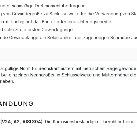
 und gleichmäßige Drehmomentübertragung.
g von Gewindegröße zu Schlüsselweite für die Verwendung von S
kraft flächig auf das Bauteil oder eine Unterlegscheibe.
nd schützt die ersten Gewindegänge.
ende Gewindelänge die Belastbarkeit der zugehörigen Schraube aus
onal gültige Norm für Sechskantmuttern mit metrischem Regelgewinde
ch bei einzelnen Nenngrößen in Schlüsselweite und Mutternhöhe; d
rieben.
HANDLUNG
 (V2A, A2, AISI 304)
. Die Korrosionsbeständigkeit beruht auf einer