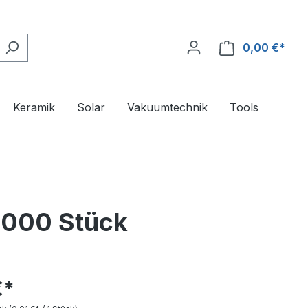
0,00 €*
Ware
Keramik
Solar
Vakuumtechnik
Tools
1000 Stück
€*