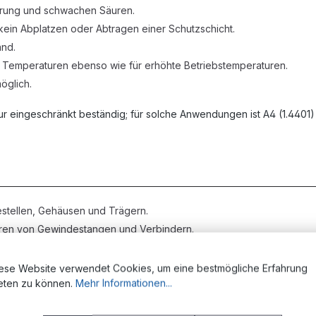
rung und schwachen Säuren.
ein Abplatzen oder Abtragen einer Schutzschicht.
and.
fe Temperaturen ebenso wie für erhöhte Betriebstemperaturen.
öglich.
r eingeschränkt beständig; für solche Anwendungen ist A4 (1.4401)
tellen, Gehäusen und Trägern.
eren von Gewindestangen und Verbindern.
, Solarunterkonstruktionen.
ssanlagen.
ese Website verwendet Cookies, um eine bestmögliche Erfahrung
eten zu können.
Mehr Informationen...
t erhöhten Hygieneanforderungen.
wach korrosiver Beanspruchung.