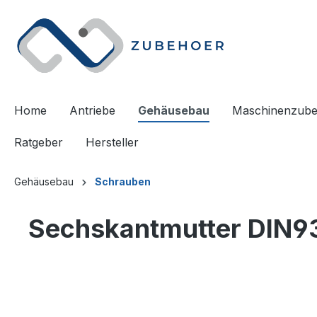
springen
Zur Hauptnavigation springen
Home
Antriebe
Gehäusebau
Maschinenzub
Ratgeber
Hersteller
Gehäusebau
Schrauben
Sechskantmutter DIN93
Bildergalerie überspringen