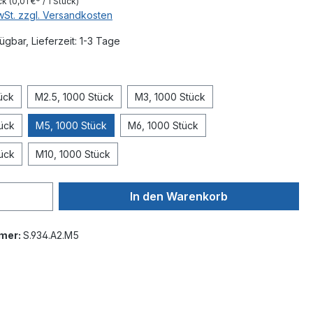
ck
(0,01 €* / 1 Stück)
MwSt. zzgl. Versandkosten
ügbar, Lieferzeit: 1-3 Tage
wählen
ück
M2.5, 1000 Stück
M3, 1000 Stück
ück
M5, 1000 Stück
M6, 1000 Stück
ück
M10, 1000 Stück
In den Warenkorb
mer:
S.934.A2.M5