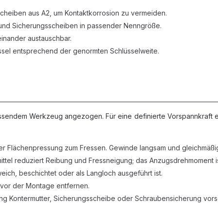
heiben aus A2, um Kontaktkorrosion zu vermeiden.
und Sicherungsscheiben in passender Nenngröße.
inander austauschbar.
ssel entsprechend der genormten Schlüsselweite.
ssendem Werkzeug angezogen. Für eine definierte Vorspannkraft emp
her Flächenpressung zum Fressen. Gewinde langsam und gleichmäß
ittel reduziert Reibung und Fressneigung; das Anzugsdrehmoment 
ich, beschichtet oder als Langloch ausgeführt ist.
or der Montage entfernen.
ng Kontermutter, Sicherungsscheibe oder Schraubensicherung vor