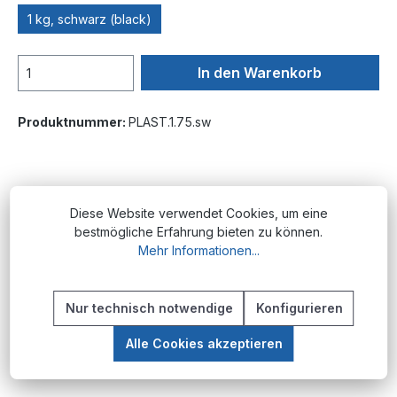
1 kg, schwarz (black)
In den Warenkorb
Produktnummer:
PLAST.1.75.sw
Beschreibung
Diese Website verwendet Cookies, um eine
Produktübersicht Das 3D-Drucker-Filament
bestmögliche Erfahrung bieten zu können.
ePLA-ST von eSUN ist eine zäh modifizierte
Mehr Informationen...
Weiterentwicklung von PLA. Das Kürzel ST…
Mehr
Nur technisch notwendige
Konfigurieren
Alle Cookies akzeptieren