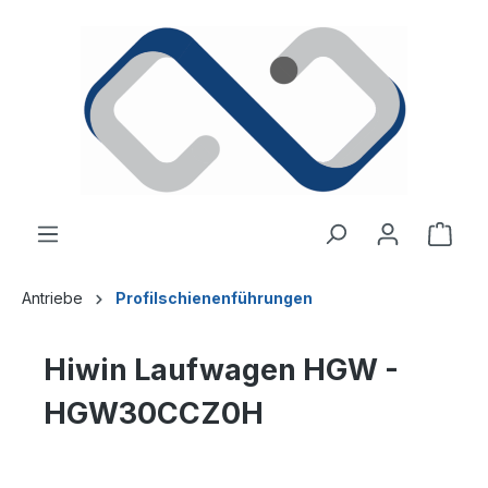
alt springen
Ware
Antriebe
Profilschienenführungen
Hiwin Laufwagen HGW -
HGW30CCZ0H