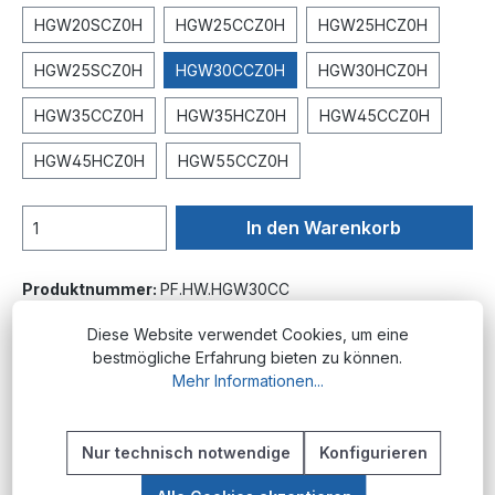
HGW20SCZ0H
HGW25CCZ0H
HGW25HCZ0H
HGW25SCZ0H
HGW30CCZ0H
HGW30HCZ0H
HGW35CCZ0H
HGW35HCZ0H
HGW45CCZ0H
HGW45HCZ0H
HGW55CCZ0H
In den Warenkorb
Produktnummer:
PF.HW.HGW30CC
Diese Website verwendet Cookies, um eine
bestmögliche Erfahrung bieten zu können.
Beschreibung
Mehr Informationen...
Produktübersicht Die HGW-Laufwagenreihe
von Hiwin zeichnet sich durch ihre hohe
Nur technisch notwendige
Konfigurieren
Präzision und Belastbarkeit aus. Diese L…