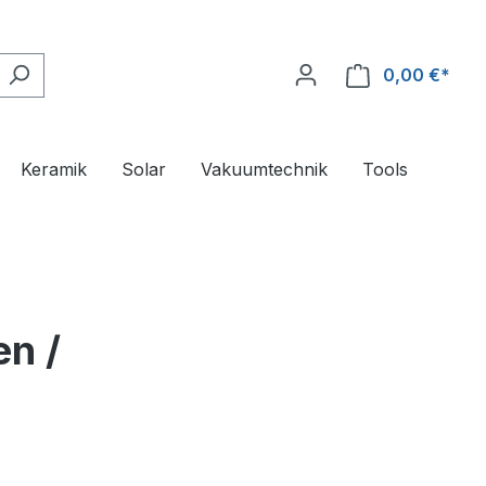
0,00 €*
Ware
Keramik
Solar
Vakuumtechnik
Tools
en /