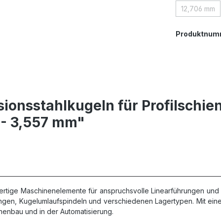
12,706 mm
(Diese O
Produktnum
ionsstahlkugeln für Profilschi
 - 3,557 mm"
ertige Maschinenelemente für anspruchsvolle Linearführungen und 
gen, Kugelumlaufspindeln und verschiedenen Lagertypen. Mit eine
nenbau und in der Automatisierung.