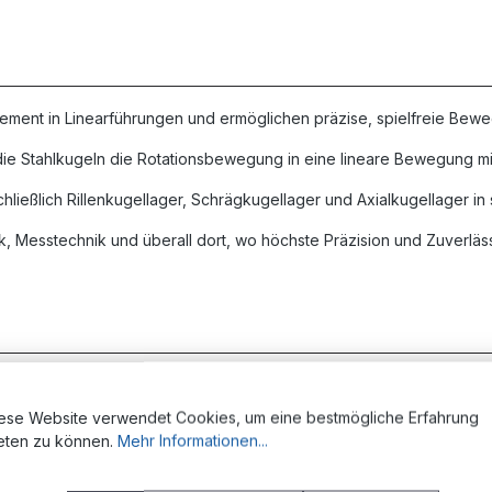
lement in Linearführungen und ermöglichen präzise, spielfreie Be
ie Stahlkugeln die Rotationsbewegung in eine lineare Bewegung m
chließlich Rillenkugellager, Schrägkugellager und Axialkugellager i
k, Messtechnik und überall dort, wo höchste Präzision und Zuverläss
ereich gewährleistet gleichmäßige Bewegungsabläufe und minimal
ese Website verwendet Cookies, um eine bestmögliche Erfahrung
rschleiß und plastische Verformung unter Last
eten zu können.
Mehr Informationen...
henbearbeitung reduzieren Energieverluste und Wärmeentwicklung
rhindert lokale Überlastungen und verlängert die Lebensdauer