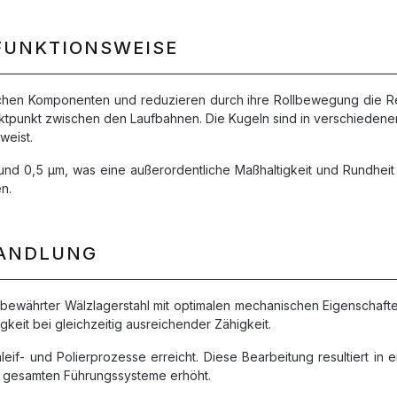
FUNKTIONSWEISE
chen Komponenten und reduzieren durch ihre Rollbewegung die Rei
aktpunkt zwischen den Laufbahnen. Die Kugeln sind in verschieden
weist.
d 0,5 µm, was eine außerordentliche Maßhaltigkeit und Rundheit si
n.
HANDLUNG
ewährter Wälzlagerstahl mit optimalen mechanischen Eigenschaften
keit bei gleichzeitig ausreichender Zähigkeit.
f- und Polierprozesse erreicht. Diese Bearbeitung resultiert in e
r gesamten Führungssysteme erhöht.