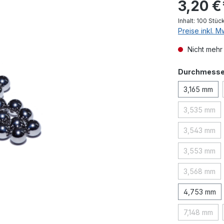
3,20 €
Inhalt:
100 Stüc
Preise inkl. 
Nicht mehr
Durchmesse
3,165 mm
3,535 mm
(Diese O
3,543 mm
(Diese O
3,553 mm
(Diese O
3,568 mm
(Diese O
4,753 mm
7,148 mm
(Diese Op