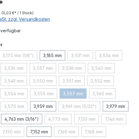
*
k
(0,03 €* / 1 Stück)
MwSt. zzgl. Versandkosten
 verfügbar
auswählen
r
3,175 mm (1/8")
3,185 mm
3,531 mm
3,534 mm
(Diese Option ist zurzeit nicht verfügbar.)
(Diese Option ist zurzeit nicht v
(Diese Option ist
3,536 mm
3,537 mm
3,538 mm
3,540 mm
ption ist zurzeit nicht verfügbar.)
(Diese Option ist zurzeit nicht verfügbar.)
(Diese Option ist zurzeit nicht verfügbar.)
(Diese Option ist zurzeit nicht verfüg
(Diese Option ist zur
3,549 mm
3,550 mm
3,551 mm
3,552 mm
ption ist zurzeit nicht verfügbar.)
(Diese Option ist zurzeit nicht verfügbar.)
(Diese Option ist zurzeit nicht verfügbar.)
(Diese Option ist zurzeit nicht verfüg
(Diese Option ist zurz
3,554 mm
3,555 mm
3,557 mm
3,565 mm
ption ist zurzeit nicht verfügbar.)
(Diese Option ist zurzeit nicht verfügbar.)
(Diese Option ist zurzeit nicht verfügbar.)
(Diese Option ist zurzeit nicht verfü
(Diese Option ist zur
3,570 mm
3,959 mm
3,969 mm (5/32")
3,979 mm
ption ist zurzeit nicht verfügbar.)
(Diese Option ist zurzeit nicht verfügbar.)
(Diese Option ist zurzeit nicht ve
4,763 mm (3/16")
4,773 mm
7,130 mm
7,146 mm
(Diese Option ist zurzeit nicht verfügbar.)
(Diese Option ist zurzeit nich
(Diese Option 
7,150 mm
7,152 mm
7,160 mm
7,168 mm
tion ist zurzeit nicht verfügbar.)
(Diese Option ist zurzeit nicht verfügbar.)
(Diese Option ist zurzeit nicht verfügbar
(Diese Option ist zurzeit 