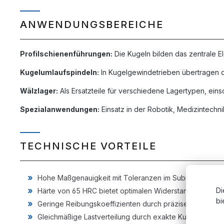
ANWENDUNGSBEREICHE
Profilschienenführungen:
Die Kugeln bilden das zentrale E
Kugelumlaufspindeln:
In Kugelgewindetrieben übertragen d
Wälzlager:
Als Ersatzteile für verschiedene Lagertypen, eins
Spezialanwendungen:
Einsatz in der Robotik, Medizintechni
TECHNISCHE VORTEILE
Hohe Maßgenauigkeit mit Toleranzen im Submikrometerb
Di
Härte von 65 HRC bietet optimalen Widerstand gegen Ve
bi
Geringe Reibungskoeffizienten durch präzise Oberfläc
Gleichmäßige Lastverteilung durch exakte Kugelform ve