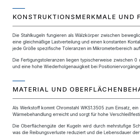
KONSTRUKTIONSMERKMALE UND 
Die Stahlkugeln fungieren als Wälzkörper zwischen bewegli
eine gleichmäßige Lastverteilung und einen konstanten Kont
jede Größe spezifische Toleranzen im Mikrometerbereich auf
Die Fertigungstoleranzen liegen typischerweise zwischen 0 un
und eine hohe Wiederholgenauigkeit bei Positioniervorgänge
MATERIAL UND OBERFLÄCHENBE
Als Werkstoff kommt Chromstahl WKS1.3505 zum Einsatz, ein b
Wärmebehandlung erreicht und sorgt für hohe Verschleißfestig
Die Oberflächengüte der Kugeln wird durch mehrstufige Schlei
was die Reibungsverluste reduziert und die Lebensdauer de