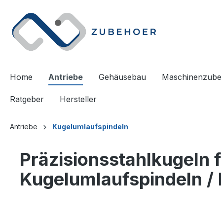
springen
Zur Hauptnavigation springen
Home
Antriebe
Gehäusebau
Maschinenzub
Ratgeber
Hersteller
Antriebe
Kugelumlaufspindeln
Präzisionsstahlkugeln 
Kugelumlaufspindeln /