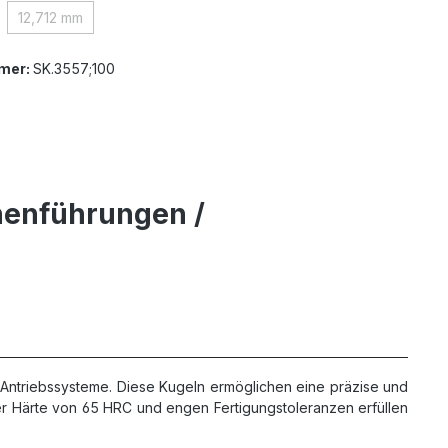
12,712 mm
ption ist zurzeit nicht verfügbar.)
(Diese Option ist zurzeit nicht verfügbar.)
mer:
SK.3557;100
enenführungen /
Antriebssysteme. Diese Kugeln ermöglichen eine präzise und
r Härte von 65 HRC und engen Fertigungstoleranzen erfüllen