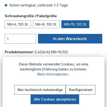
Sofort verfügbar, Lieferzeit: 1-3 Tage
auswählen
Schraubengröße / Paketgröße
M6x6, 100 St.
M6x8, 100 St.
M8x10, 100 St.
In den Warenkorb
Produktnummer:
S.4026.A2.M8x10;100
Diese Website verwendet Cookies, um eine
bestmögliche Erfahrung bieten zu können.
Beschreibung
Mehr Informationen...
Produktübersicht Gewindestifte mit Kegelkuppe
und Innensechskant nach ISO 4026 (ehemals
Nur technisch notwendige
Konfigurieren
DIN 913) sind spezialisierte Be…
Mehr
Alle Cookies akzeptieren