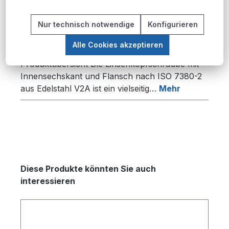
Produktnummer:
S.7380-2.V2A.M4x8;100
Nur technisch notwendige
Konfigurieren
Alle Cookies akzeptieren
Beschreibung
Produktübersicht Die Linsenkopfschraube mit
Innensechskant und Flansch nach ISO 7380-2
aus Edelstahl V2A ist ein vielseitig…
Mehr
Produktgalerie überspringen
Diese Produkte könnten Sie auch
interessieren