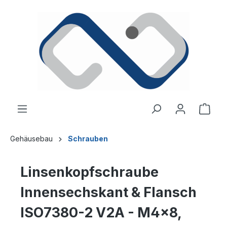
alt springen
Ware
Gehäusebau
Schrauben
Linsenkopfschraube
Innensechskant & Flansch
ISO7380-2 V2A - M4x8,