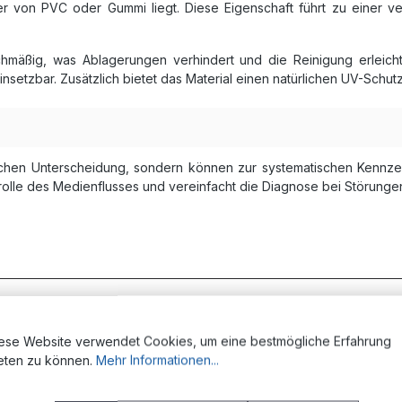
der von PVC oder Gummi liegt. Diese Eigenschaft führt zu einer
ichmäßig, was Ablagerungen verhindert und die Reinigung erleich
insetzbar. Zusätzlich bietet das Material einen natürlichen UV-Schu
ischen Unterscheidung, sondern können zur systematischen Kenn
trolle des Medienflusses und vereinfacht die Diagnose bei Störunge
pektrum industrieller und gewerblicher Bereiche.
In Druckluftsy
hinenbauindustrie nutzt diese Schläuche für Bewegungssteuerunge
ese Website verwendet Cookies, um eine bestmögliche Erfahrung
r für die Steuerung pneumatischer Aktoren, Robotergelenke u
eten zu können.
Mehr Informationen...
nd mobile Druckluftwerkzeuge.
Die Lebensmittelindustrie
profiti