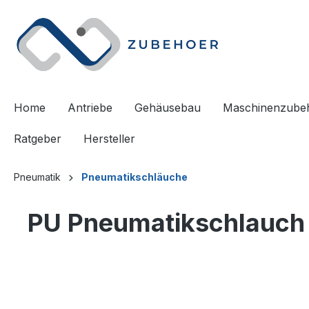
springen
Zur Hauptnavigation springen
Home
Antriebe
Gehäusebau
Maschinenzube
Ratgeber
Hersteller
Pneumatik
Pneumatikschläuche
PU Pneumatikschlauch -
Bildergalerie überspringen