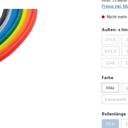
Inhalt:
25 Mete
Preise inkl. 
Nicht mehr
Außen- x In
3x1,5
(Diese Opti
8x5,5
(Diese Opti
12x8
1
(Diese Opti
auswä
Farbe
blau
g
transparent
(Diese 
Rollenlänge
25 m
5
(Diese Opti