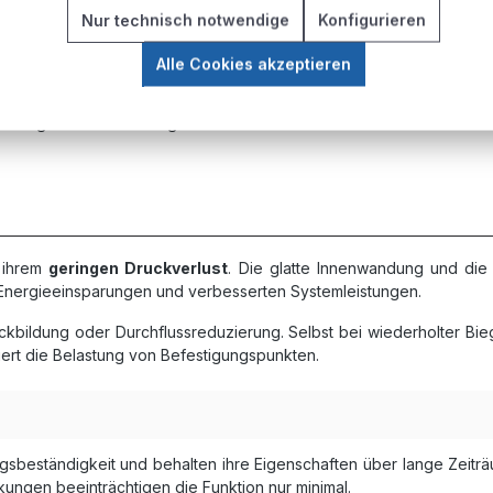
Nur technisch notwendige
Konfigurieren
Alle Cookies akzeptieren
uche besonders für mobile Anwendungen und Bereiche mit häufigen
rrichtungen und Werkzeugwechsler.
n ihrem
geringen Druckverlust
. Die glatte Innenwandung und die
u Energieeinsparungen und verbesserten Systemleistungen.
kbildung oder Durchflussreduzierung. Selbst bei wiederholter Bi
uziert die Belastung von Befestigungspunkten.
sbeständigkeit und behalten ihre Eigenschaften über lange Zeitr
ungen beeinträchtigen die Funktion nur minimal.