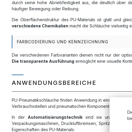
durch seine hohe Abriebfestigkeit aus, die deutlich über 
häufiger Bewegung oder Reibung.
Die Oberflächenstruktur des PU-Materials ist glatt und gle
verschiedene Chemikalien
macht die Schläuche vielseitig e
FARBCODIERUNG UND KENNZEICHNUNG
Die verschiedenen Farbvarianten dienen nicht nur der opt
Die transparente Ausführung
ermöglicht eine visuelle Kon
ANWENDUNGSBEREICHE
PU-Pneumatikschläuche finden Anwendung in einem breiten S
Verbrauchsstellen und pneumatischen Komponenten. Die Masc
Di
In der
Automatisierungstechnik
sind sie unverzichtba
bi
Verpackungsmaschinen, Druckluftbremsen, Spritzpistolen u
Eigenschaften des PU-Materials.