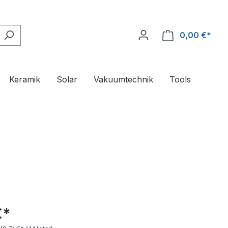
0,00 €*
Ware
Keramik
Solar
Vakuumtechnik
Tools
€*