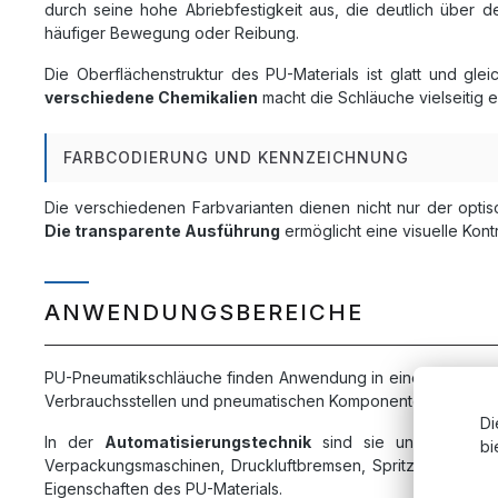
durch seine hohe Abriebfestigkeit aus, die deutlich über 
häufiger Bewegung oder Reibung.
Die Oberflächenstruktur des PU-Materials ist glatt und gle
verschiedene Chemikalien
macht die Schläuche vielseitig e
FARBCODIERUNG UND KENNZEICHNUNG
Die verschiedenen Farbvarianten dienen nicht nur der opt
Die transparente Ausführung
ermöglicht eine visuelle Kon
ANWENDUNGSBEREICHE
PU-Pneumatikschläuche finden Anwendung in einem breiten S
Verbrauchsstellen und pneumatischen Komponenten. Die Masc
Di
In der
Automatisierungstechnik
sind sie unverzichtba
bi
Verpackungsmaschinen, Druckluftbremsen, Spritzpistolen u
Eigenschaften des PU-Materials.