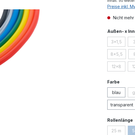
Inhalt:
50 Mete
Preise inkl. 
Nicht mehr
Außen- x In
3x1,5
(Diese Opti
8x5,5
(Diese Opti
12x8
1
(Diese Opti
auswä
Farbe
blau
g
transparent
Rollenlänge
25 m
5
(Diese Opti