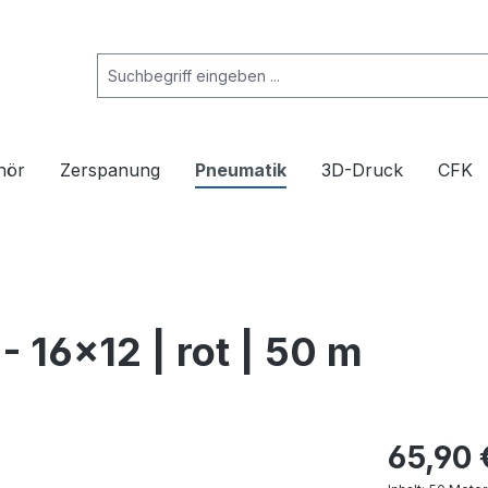
hör
Zerspanung
Pneumatik
3D-Druck
CFK
 16x12 | rot | 50 m
65,90 