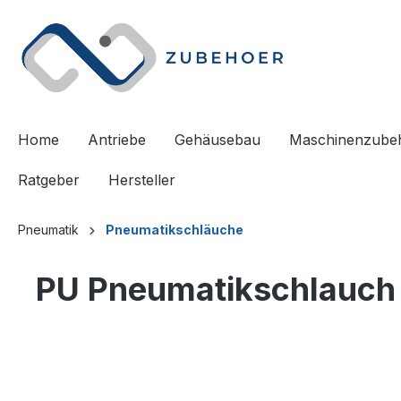
springen
Zur Hauptnavigation springen
Home
Antriebe
Gehäusebau
Maschinenzube
Ratgeber
Hersteller
Pneumatik
Pneumatikschläuche
PU Pneumatikschlauch -
Bildergalerie überspringen