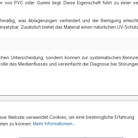
der von PVC oder Gummi liegt. Diese Eigenschaft führt zu einer
ichmäßig, was Ablagerungen verhindert und die Reinigung erleich
insetzbar. Zusätzlich bietet das Material einen natürlichen UV-Schu
ischen Unterscheidung, sondern können zur systematischen Kenn
trolle des Medienflusses und vereinfacht die Diagnose bei Störunge
pektrum industrieller und gewerblicher Bereiche.
In Druckluftsy
hinenbauindustrie nutzt diese Schläuche für Bewegungssteuerunge
ese Website verwendet Cookies, um eine bestmögliche Erfahrung
r für die Steuerung pneumatischer Aktoren, Robotergelenke u
eten zu können.
Mehr Informationen...
nd mobile Druckluftwerkzeuge.
Die Lebensmittelindustrie
profiti