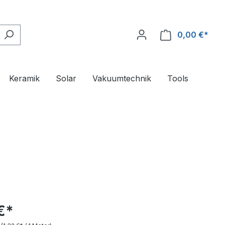
0,00 €*
Ware
Keramik
Solar
Vakuumtechnik
Tools
€*