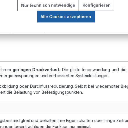
Nur technisch notwendige
Konfigurieren
Alle Cookies akzeptieren
uche besonders für mobile Anwendungen und Bereiche mit häufigen
rrichtungen und Werkzeugwechsler.
n ihrem
geringen Druckverlust
. Die glatte Innenwandung und die
u Energieeinsparungen und verbesserten Systemleistungen.
kbildung oder Durchflussreduzierung. Selbst bei wiederholter Bi
uziert die Belastung von Befestigungspunkten.
sbeständigkeit und behalten ihre Eigenschaften über lange Zeitr
ungen beeinträchtigen die Funktion nur minimal.