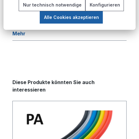
Beschreibung
Nur technisch notwendige
Konfigurieren
Produktübersicht Die PU-Pneumatikschlauch-
Alle Cookies akzeptieren
Serie bietet eine umfassende Lösung für
pneumatische Anwendungen in industriellen…
Mehr
Produktgalerie überspringen
Diese Produkte könnten Sie auch
interessieren