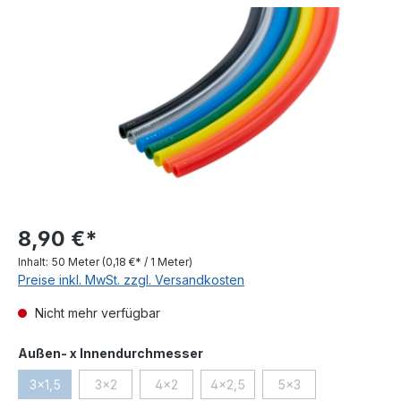
Bildergalerie überspringen
8,90 €*
Inhalt:
50 Meter
(0,18 €* / 1 Meter)
Preise inkl. MwSt. zzgl. Versandkosten
Nicht mehr verfügbar
auswählen
Außen- x Innendurchmesser
3x1,5
3x2
4x2
4x2,5
5x3
(Diese Option ist zurzeit nicht verfügbar.)
(Diese Option ist zurzeit nicht verfügbar.)
(Diese Option ist zurzeit nicht verfügbar.)
(Diese Option ist zurzeit nicht ve
(Diese Option ist zurz