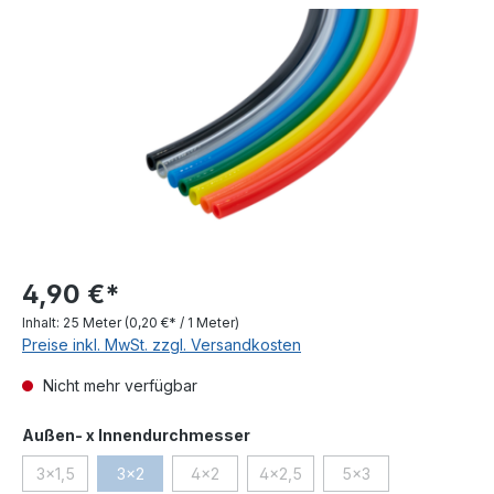
Bildergalerie überspringen
4,90 €*
Inhalt:
25 Meter
(0,20 €* / 1 Meter)
Preise inkl. MwSt. zzgl. Versandkosten
Nicht mehr verfügbar
auswählen
Außen- x Innendurchmesser
3x1,5
3x2
4x2
4x2,5
5x3
(Diese Option ist zurzeit nicht verfügbar.)
(Diese Option ist zurzeit nicht verfügbar.)
(Diese Option ist zurzeit nicht verfügbar.)
(Diese Option ist zurzeit nicht ve
(Diese Option ist zurz