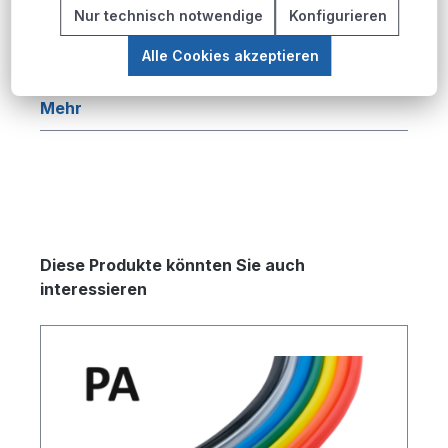
Beschreibung
Nur technisch notwendige
Konfigurieren
Produktübersicht Die PU-Pneumatikschlauch-
Alle Cookies akzeptieren
Serie bietet eine umfassende Lösung für
pneumatische Anwendungen in industriellen…
Mehr
Produktgalerie überspringen
Diese Produkte könnten Sie auch
interessieren