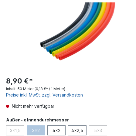
Bildergalerie überspringen
8,90 €*
Inhalt:
50 Meter
(0,18 €* / 1 Meter)
Preise inkl. MwSt. zzgl. Versandkosten
Nicht mehr verfügbar
auswählen
Außen- x Innendurchmesser
3x1,5
3x2
4x2
4x2,5
5x3
(Diese Option ist zurzeit nicht verfügbar.)
(Diese Option ist zurzeit nicht verfügbar.)
(Diese Option ist zurz