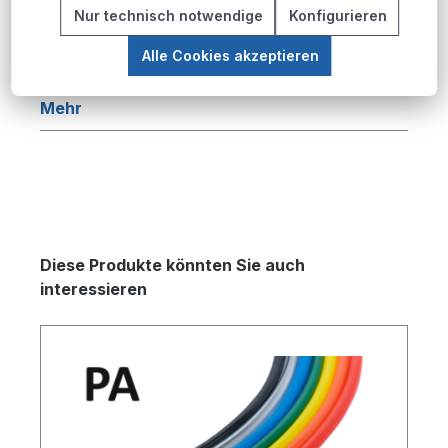
Beschreibung
Nur technisch notwendige
Konfigurieren
Produktübersicht Die PU-Pneumatikschlauch-
Alle Cookies akzeptieren
Serie bietet eine umfassende Lösung für
pneumatische Anwendungen in industriellen…
Mehr
Produktgalerie überspringen
Diese Produkte könnten Sie auch
interessieren