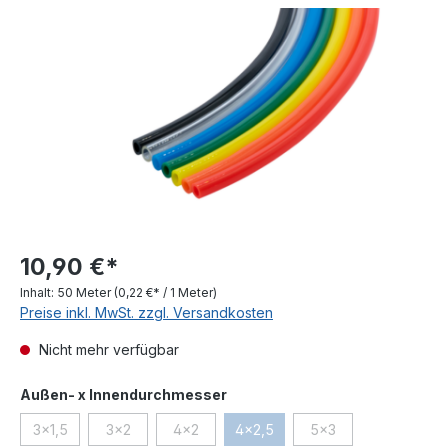
Bildergalerie überspringen
10,90 €*
Inhalt:
50 Meter
(0,22 €* / 1 Meter)
Preise inkl. MwSt. zzgl. Versandkosten
Nicht mehr verfügbar
auswählen
Außen- x Innendurchmesser
3x1,5
3x2
4x2
4x2,5
5x3
(Diese Option ist zurzeit nicht verfügbar.)
(Diese Option ist zurzeit nicht verfügbar.)
(Diese Option ist zurzeit nicht verfügbar.)
(Diese Option ist zurzeit nicht ve
(Diese Option ist zurz