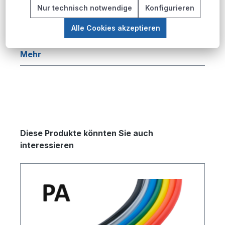
Beschreibung
Nur technisch notwendige
Konfigurieren
Produktübersicht Die PU-Pneumatikschlauch-
Alle Cookies akzeptieren
Serie bietet eine umfassende Lösung für
pneumatische Anwendungen in industriellen…
Mehr
Produktgalerie überspringen
Diese Produkte könnten Sie auch
interessieren