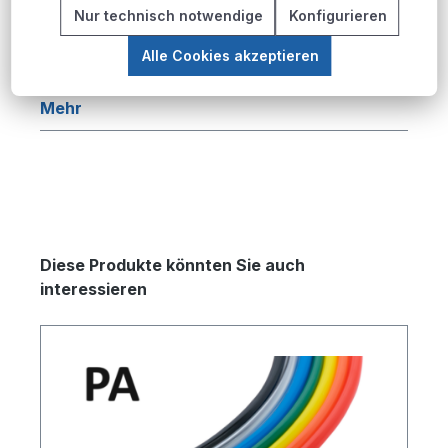
Beschreibung
Nur technisch notwendige
Konfigurieren
Produktübersicht Die PU-Pneumatikschlauch-
Alle Cookies akzeptieren
Serie bietet eine umfassende Lösung für
pneumatische Anwendungen in industriellen…
Mehr
Produktgalerie überspringen
Diese Produkte könnten Sie auch
interessieren