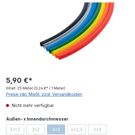
Bildergalerie überspringen
5,90 €*
Inhalt:
25 Meter
(0,24 €* / 1 Meter)
Preise inkl. MwSt. zzgl. Versandkosten
Nicht mehr verfügbar
auswählen
Außen- x Innendurchmesser
3x1,5
3x2
4x2
4x2,5
5x3
(Diese Option ist zurzeit nicht verfügbar.)
(Diese Option ist zurzeit nicht verfügbar.)
(Diese Option ist zurzeit nicht verfügbar.)
(Diese Option ist zurzeit nicht ve
(Diese Option ist zurz