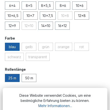
6x4
8x5
8x5,5
8x6
10x6
10x6,5
10x7
10x7,5
10x8
12x8
(Diese Option ist zurzeit nicht 
12x9
12x10
14x10
16x12
(Diese Option ist zurzeit nicht verfügbar.)
auswählen
Farbe
blau
gelb
grün
orange
rot
(Diese Option ist zurzeit nicht verfügbar.)
(Diese Option ist zurzeit nicht verfügbar.)
(Diese Option ist zurzeit nicht v
(Diese Option ist zu
schwarz
transparent
(Diese Option ist zurzeit nicht verfügbar.)
(Diese Option ist zurzeit nicht verfügbar.)
auswählen
Rollenlänge
25 m
50 m
In den Warenkorb
Diese Website verwendet Cookies, um eine
bestmögliche Erfahrung bieten zu können.
Mehr Informationen...
Produktnummer:
PM.PU.5x3.bl-25