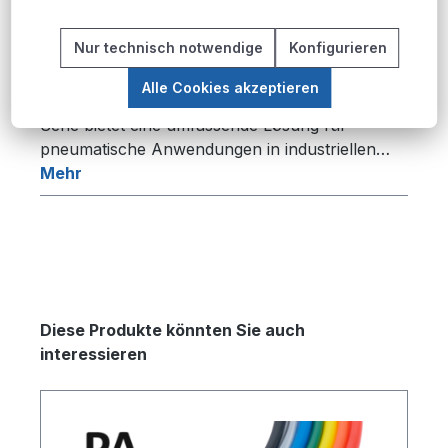
Nur technisch notwendige
Konfigurieren
Beschreibung
Alle Cookies akzeptieren
Produktübersicht Die PU-Pneumatikschlauch-
Serie bietet eine umfassende Lösung für
pneumatische Anwendungen in industriellen…
Mehr
Produktgalerie überspringen
Diese Produkte könnten Sie auch
interessieren