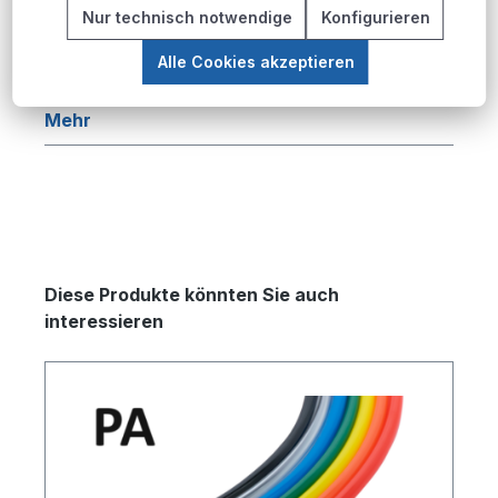
Beschreibung
Nur technisch notwendige
Konfigurieren
Produktübersicht Die PU-Pneumatikschlauch-
Alle Cookies akzeptieren
Serie bietet eine umfassende Lösung für
pneumatische Anwendungen in industriellen…
Mehr
Produktgalerie überspringen
Diese Produkte könnten Sie auch
interessieren