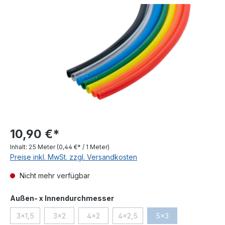
Bildergalerie überspringen
10,90 €*
Inhalt:
25 Meter
(0,44 €* / 1 Meter)
Preise inkl. MwSt. zzgl. Versandkosten
Nicht mehr verfügbar
auswählen
Außen- x Innendurchmesser
3x1,5
3x2
4x2
4x2,5
5x3
(Diese Option ist zurzeit nicht verfügbar.)
(Diese Option ist zurzeit nicht verfügbar.)
(Diese Option ist zurzeit nicht verfügbar.)
(Diese Option ist zurzeit nicht ve
(Diese Option ist zurz