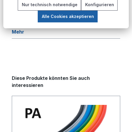
Beschreibung
Nur technisch notwendige
Konfigurieren
Produktübersicht Die PU-Pneumatikschlauch-
Alle Cookies akzeptieren
Serie bietet eine umfassende Lösung für
pneumatische Anwendungen in industriellen…
Mehr
Produktgalerie überspringen
Diese Produkte könnten Sie auch
interessieren