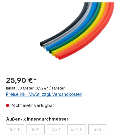
Bildergalerie überspringen
25,90 €*
Inhalt:
50 Meter
(0,52 €* / 1 Meter)
Preise inkl. MwSt. zzgl. Versandkosten
Nicht mehr verfügbar
auswählen
Außen- x Innendurchmesser
3x1,5
3x2
4x2
4x2,5
5x3
(Diese Option ist zurzeit nicht verfügbar.)
(Diese Option ist zurzeit nicht verfügbar.)
(Diese Option ist zurzeit nicht verfügbar.)
(Diese Option ist zurzeit nicht ve
(Diese Option ist zurz