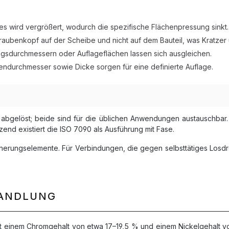
 wird vergrößert, wodurch die spezifische Flächenpressung sinkt.
aubenkopf auf der Scheibe und nicht auf dem Bauteil, was Kratzer
sdurchmessern oder Auflageflächen lassen sich ausgleichen.
ndurchmesser sowie Dicke sorgen für eine definierte Auflage.
 abgelöst; beide sind für die üblichen Anwendungen austauschbar
d existiert die ISO 7090 als Ausführung mit Fase.
herungselemente. Für Verbindungen, die gegen selbsttätiges Los
HANDLUNG
t einem Chromgehalt von etwa 17–19,5 % und einem Nickelgehalt vo