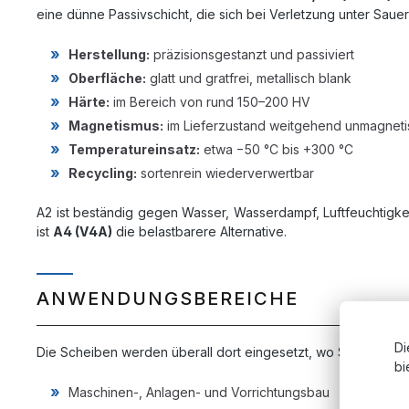
eine dünne Passivschicht, die sich bei Verletzung unter Sauers
Herstellung:
präzisionsgestanzt und passiviert
Oberfläche:
glatt und gratfrei, metallisch blank
Härte:
im Bereich von rund 150–200 HV
Magnetismus:
im Lieferzustand weitgehend unmagnetis
Temperatureinsatz:
etwa −50 °C bis +300 °C
Recycling:
sortenrein wiederverwertbar
A2 ist beständig gegen Wasser, Wasserdampf, Luftfeuchtigke
ist
A4 (V4A)
die belastbarere Alternative.
ANWENDUNGSBEREICHE
Di
Die Scheiben werden überall dort eingesetzt, wo Schraubver
bi
Maschinen-, Anlagen- und Vorrichtungsbau