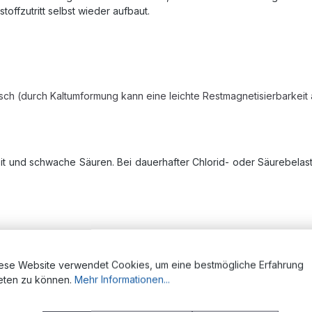
toffzutritt selbst wieder aufbaut.
ch (durch Kaltumformung kann eine leichte Restmagnetisierbarkeit 
it und schwache Säuren. Bei dauerhafter Chlorid- oder Säurebelast
ese Website verwendet Cookies, um eine bestmögliche Erfahrung
bindungen mit erhöhtem Korrosionsschutz gefordert sind:
eten zu können.
Mehr Informationen...