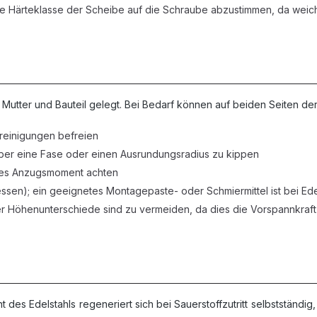
 die Härteklasse der Scheibe auf die Schraube abzustimmen, da wei
utter und Bauteil gelegt. Bei Bedarf können auf beiden Seiten de
reinigungen befreien
über eine Fase oder einen Ausrundungsradius zu kippen
ndes Anzugsmoment achten
essen); ein geeignetes Montagepaste- oder Schmiermittel ist bei Ede
 Höhenunterschiede sind zu vermeiden, da dies die Vorspannkraft 
cht des Edelstahls regeneriert sich bei Sauerstoffzutritt selbststä