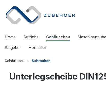
springen
Zur Hauptnavigation springen
Home
Antriebe
Gehäusebau
Maschinenzub
Ratgeber
Hersteller
Gehäusebau
Schrauben
Unterlegscheibe DIN12
Bildergalerie überspringen